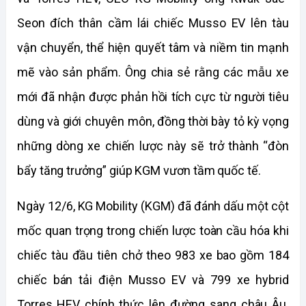
Seon đích thân cầm lái chiếc Musso EV lên tàu 
vận chuyển, thể hiện quyết tâm và niềm tin mạnh 
mẽ vào sản phẩm. Ông chia sẻ rằng các mẫu xe 
mới đã nhận được phản hồi tích cực từ người tiêu 
dùng và giới chuyên môn, đồng thời bày tỏ kỳ vọng 
những dòng xe chiến lược này sẽ trở thành “đòn 
bẩy tăng trưởng” giúp KGM vươn tầm quốc tế.
Ngày 12/6, KG Mobility (KGM) đã đánh dấu một cột 
mốc quan trọng trong chiến lược toàn cầu hóa khi 
chiếc tàu đầu tiên chở theo 983 xe bao gồm 184 
chiếc bán tải điện Musso EV và 799 xe hybrid 
Torres HEV chính thức lên đường sang châu Âu. 