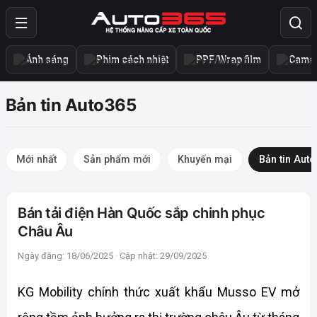
Ánh sáng
Phim cách nhiệt
PPF/Wrap film
Camer
Bản tin Auto365
Mới nhất
Sản phẩm mới
Khuyến mại
Bản tin Aut
Bán tải điện Hàn Quốc sắp chinh phục
Châu Âu
Ngày đăng: 18/06/2025 · Cập nhật: 29/09/2025
KG Mobility chính thức xuất khẩu Musso EV mở 