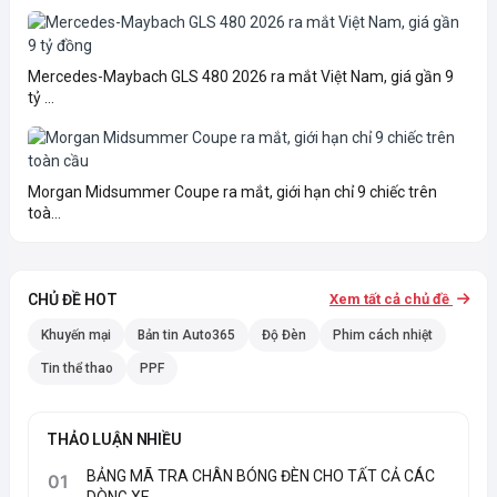
Mercedes-Maybach GLS 480 2026 ra mắt Việt Nam, giá gần 9
tỷ ...
Morgan Midsummer Coupe ra mắt, giới hạn chỉ 9 chiếc trên
toà...
CHỦ ĐỀ HOT
Xem tất cả chủ đề
Khuyến mại
Bản tin Auto365
Độ Đèn
Phim cách nhiệt
Tin thể thao
PPF
THẢO LUẬN NHIỀU
BẢNG MÃ TRA CHÂN BÓNG ĐÈN CHO TẤT CẢ CÁC
01