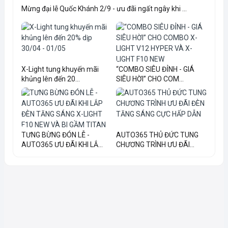
Mừng đại lễ Quốc Khánh 2/9 - ưu đãi ngất ngây khi ...
X-Light tung khuyến mãi
“COMBO SIÊU ĐỈNH - GIÁ
khủng lên đến 20...
SIÊU HỜI” CHO COM...
TƯNG BỪNG ĐÓN LỄ -
AUTO365 THỦ ĐỨC TUNG
AUTO365 ƯU ĐÃI KHI LẮ...
CHƯƠNG TRÌNH ƯU ĐÃI...