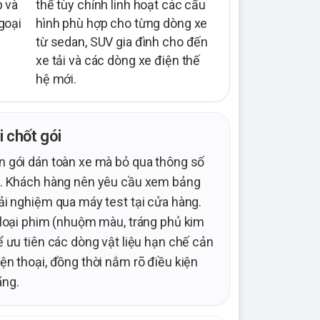
p và
thể tùy chỉnh linh hoạt các cấu
goại
hình phù hợp cho từng dòng xe
từ sedan, SUV gia đình cho đến
xe tải và các dòng xe điện thế
hệ mới.
i chốt gói
n gói dán toàn xe mà bỏ qua thông số
im. Khách hàng nên yêu cầu xem bảng
ải nghiệm qua máy test tại cửa hàng.
õ loại phim (nhuộm màu, tráng phủ kim
ể ưu tiên các dòng vật liệu hạn chế cản
ện thoại, đồng thời nắm rõ điều kiện
ãng.