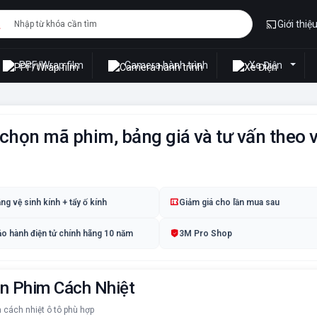
Giới thiệ
PPF/Wrap film
Camera hành trình
Xe Điện
chọn mã phim, bảng giá và tư vấn theo vị
ng vệ sinh kính + tẩy ố kính
Giảm giá cho lần mua sau
o hành điện tử chính hãng 10 năm
3M Pro Shop
n Phim Cách Nhiệt
 cách nhiệt ô tô phù hợp