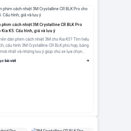
 phim cách nhiệt 3M Crystalline CR BLK Pro
 Kia K5: Cấu hình, giá và lưu ý
nên dán phim cách nhiệt 3M cho Kia K5? Tìm hiểu
 ích, cấu hình 3M Crystalline CR BLK phù hợp, bảng
 mới nhất và những lưu ý giúp chủ xe lựa chọn
g dòng phim theo nhu cầu sử dụng.
ọc bài viết
Kia Carnival dá
BLK Pro tại Aut
Kia Carnival dán
sườn và kính lư
SUV/MPV 18,3 tr
Đọc bài viết