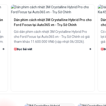
ần
Dán phim cách nhiệt 3M Crystalline Hybrid Pro cho
Dán
Ford Focus tại Auto365.vn - Trụ Sở Chính
cho
ã
Gói dán phim cách nhiệt 3M Crystalline Hybrid Pro
Có 
iện
cho Ford Focus tại Auto365.vn - Trụ Sở Chính có giá
lợi
im.
tham khảo 11.600.000 VNĐ (cập nhật 06/2026).
giá
đún
Đọc bài viết
Đ