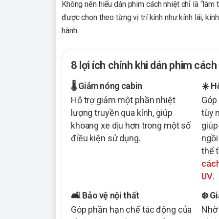
Không nên hiểu dán phim cách nhiệt chỉ là “làm t
được chọn theo từng vị trí kính như kính lái, kí
hành.
8 lợi ích chính khi dán phim cách
🌡️ Giảm nóng cabin
☀️ H
Hỗ trợ giảm một phần nhiệt
Góp 
lượng truyền qua kính, giúp
tùy 
khoang xe dịu hơn trong một số
giúp
điều kiện sử dụng.
ngồi
thể 
cách
UV
.
🛋️ Bảo vệ nội thất
❄️ G
Góp phần hạn chế tác động của
Nhờ 