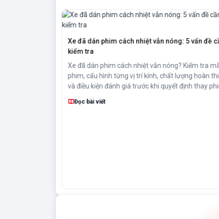
R và CR BLK:
Xe đã dán phim cách nhiệt vẫn nóng: 5 vấn đề c
kiểm tra
 và CR BLK theo
Xe đã dán phim cách nhiệt vẫn nóng? Kiểm tra m
 vị trí kính. Gợi
phim, cấu hình từng vị trí kính, chất lượng hoàn th
và điều kiện đánh giá trước khi quyết định thay ph
Đọc bài viết