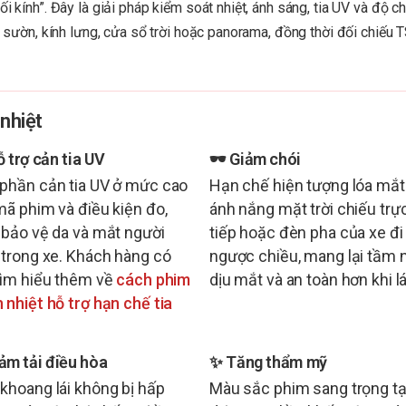
ối kính”. Đây là giải pháp kiểm soát nhiệt, ánh sáng, tia UV và độ 
nh sườn, kính lưng, cửa sổ trời hoặc panorama, đồng thời đối chiếu
 nhiệt
ỗ trợ cản tia UV
🕶️ Giảm chói
phần cản tia UV ở mức cao
Hạn chế hiện tượng lóa mắt
mã phim và điều kiện đo,
ánh nắng mặt trời chiếu trự
 bảo vệ da và mắt người
tiếp hoặc đèn pha của xe đi
 trong xe. Khách hàng có
ngược chiều, mang lại tầm 
tìm hiểu thêm về
cách phim
dịu mắt và an toàn hơn khi lá
 nhiệt hỗ trợ hạn chế tia
iảm tải điều hòa
✨ Tăng thẩm mỹ
khoang lái không bị hấp
Màu sắc phim sang trọng t