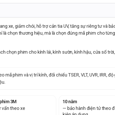
g xe, giảm chói, hỗ trợ cản tia UV, tăng sự riêng tư và bả
ỉ là chọn thương hiệu, mà là chọn đúng mã phim cho từng 
h chọn phim cho kính lái, kính sườn, kính hậu, cửa sổ trờ
 mã phim và vị trí kính, đối chiếu TSER, VLT, UVR, IRR, độ 
ệu.
 phim 3M
10 năm
ư vấn theo xe
— bảo hành điện tử theo đ
kiện áp dụng