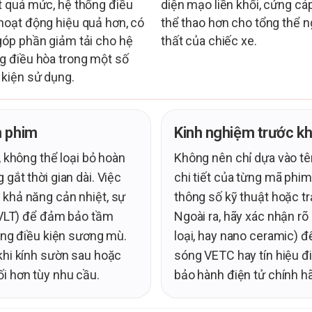
t quá mức, hệ thống điều
diện mạo liền khối, cứng cá
hoạt động hiệu quả hơn, có
thể thao hơn cho tổng thể n
góp phần giảm tải cho hệ
thất của chiếc xe.
g điều hòa trong một số
 kiện sử dụng.
n phim
Kinh nghiệm trước kh
, không thể loại bỏ hoàn
Không nên chỉ dựa vào tê
gắt thời gian dài. Việc
chi tiết của từng mã ph
 khả năng cản nhiệt, sự
thông số kỹ thuật hoặc tr
 (VLT) để đảm bảo tầm
Ngoài ra, hãy xác nhận r
rong điều kiện sương mù.
loại, hay nano ceramic) đ
khi kính sườn sau hoặc
sóng VETC hay tín hiệu đi
i hơn tùy nhu cầu.
bảo hành điện tử chính h