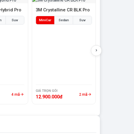
 Hybrid Pro
3M Crystalline CR BLK Pro
n
Suv
MiniCar
Sedan
Suv
3M Crystalline
MiniCar
Sed
GIÁ TRỌN GÓI
GIÁ TRỌN GÓI
4 mã
2 mã
12.900.000đ
12.200.000đ