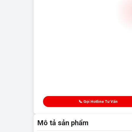
3M Ceramic Hy
MiniCar
Seda
GIÁ TRỌN GÓI
5.900.000đ
Gọi Hotline Tư Vấn
Mô tả sản phẩm