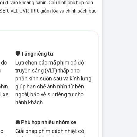
chói đi vào khoang cabin. Cấu hình phù hợp cần
 TSER, VLT, UVR, IRR, giảm lóa và chính sách bảo
🛡️ Tăng riêng tư
 do
Lựa chọn các mã phim có độ
c
truyền sáng (VLT) thấp cho
phần kính sườn sau và kính lưng
nhìn
giúp hạn chế ánh nhìn từ bên
i xe.
ngoài, bảo vệ sự riêng tư cho
hành khách.
🚘 Phù hợp nhiều nhóm xe
ạo
Giải pháp phim cách nhiệt có