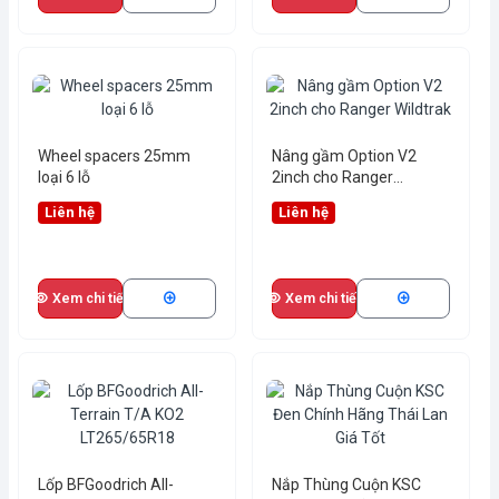
Wheel spacers 25mm
Nâng gầm Option V2
loại 6 lỗ
2inch cho Ranger
Wildtrak
Liên hệ
Liên hệ
Xem chi tiết
Xem chi tiết
Lốp BFGoodrich All-
Nắp Thùng Cuộn KSC