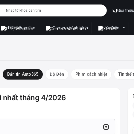
Giới thiệ
PPF/Wrap film
Camera hành trình
Xe Điện
Bản tin Auto365
Độ Đèn
Phim cách nhiệt
Tin thể 
i nhất tháng 4/2026