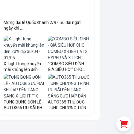
Mừng đại lễ Quốc Khánh 2/9 - ưu đãi ngất
ngây khi ...
X-Light tung khuyến
“COMBO SIÊU ĐỈNH -
mãi khủng lên đến
GIÁ SIÊU HỜI” CHO
20...
COM...
TƯNG BỪNG ĐÓN LỄ -
AUTO365 THỦ ĐỨC
AUTO365 ƯU ĐÃI KHI
TUNG CHƯƠNG TRÌNH
LẮ...
ƯU ĐÃI...