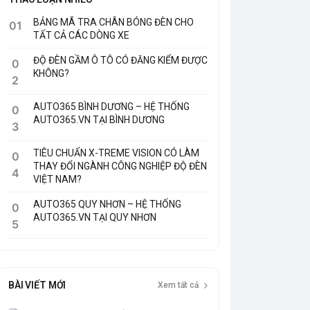
BẢNG MÃ TRA CHÂN BÓNG ĐÈN CHO
01
TẤT CẢ CÁC DÒNG XE
ĐỘ ĐÈN GẦM Ô TÔ CÓ ĐĂNG KIỂM ĐƯỢC
0
KHÔNG?
2
AUTO365 BÌNH DƯƠNG – HỆ THỐNG
0
AUTO365.VN TẠI BÌNH DƯƠNG
3
TIÊU CHUẨN X-TREME VISION CÓ LÀM
0
THAY ĐỔI NGÀNH CÔNG NGHIỆP ĐỘ ĐÈN
4
VIỆT NAM?
AUTO365 QUY NHƠN – HỆ THỐNG
0
AUTO365.VN TẠI QUY NHƠN
5
BÀI VIẾT MỚI
Xem tất cả