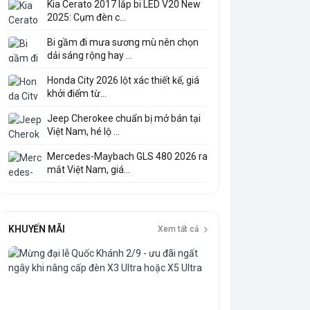
Kia Cerato 2017 lắp bi LED V20 New
2025: Cụm đèn c...
Bi gầm đi mưa sương mù nên chọn
dải sáng rộng hay ...
Honda City 2026 lột xác thiết kế, giá
khởi điểm từ...
Jeep Cherokee chuẩn bị mở bán tại
Việt Nam, hé lộ ...
Mercedes-Maybach GLS 480 2026 ra
mắt Việt Nam, giá...
KHUYẾN MÃI
Xem tất cả