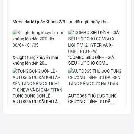
Mừng đại lễ Quốc Khánh 2/9 - ưu đãi ngất ngây khi ...
X-Light tung khuyến mãi
“COMBO SIÊU ĐỈNH - GIÁ
khủng lên đến 20...
SIÊU HỜI” CHO COM...
TƯNG BỪNG ĐÓN LỄ -
AUTO365 THỦ ĐỨC TUNG
AUTO365 ƯU ĐÃI KHI LẮ...
CHƯƠNG TRÌNH ƯU ĐÃI...