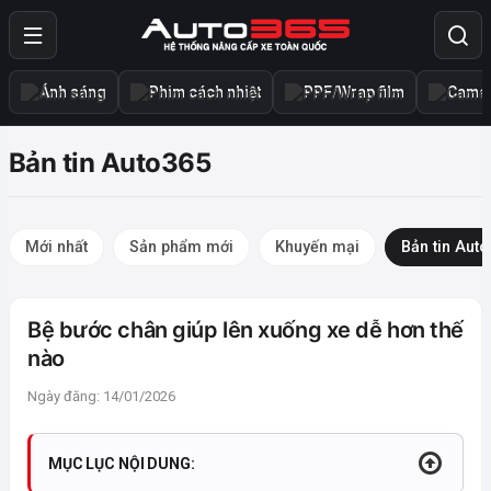
Ánh sáng
Phim cách nhiệt
PPF/Wrap film
Camer
Bản tin Auto365
Mới nhất
Sản phẩm mới
Khuyến mại
Bản tin Aut
Bệ bước chân giúp lên xuống xe dễ hơn thế
nào
Ngày đăng: 14/01/2026
MỤC LỤC NỘI DUNG: