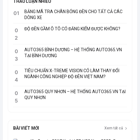
THẢO LUẬN NHIỀU
BẢNG MÃ TRA CHÂN BÓNG ĐÈN CHO TẤT CẢ CÁC
01
DÒNG XE
ĐỘ ĐÈN GẦM Ô TÔ CÓ ĐĂNG KIỂM ĐƯỢC KHÔNG?
0
2
AUTO365 BÌNH DƯƠNG – HỆ THỐNG AUTO365.VN
0
TẠI BÌNH DƯƠNG
3
TIÊU CHUẨN X-TREME VISION CÓ LÀM THAY ĐỔI
0
NGÀNH CÔNG NGHIỆP ĐỘ ĐÈN VIỆT NAM?
4
AUTO365 QUY NHƠN – HỆ THỐNG AUTO365.VN TẠI
0
QUY NHƠN
5
BÀI VIẾT MỚI
Xem tất cả