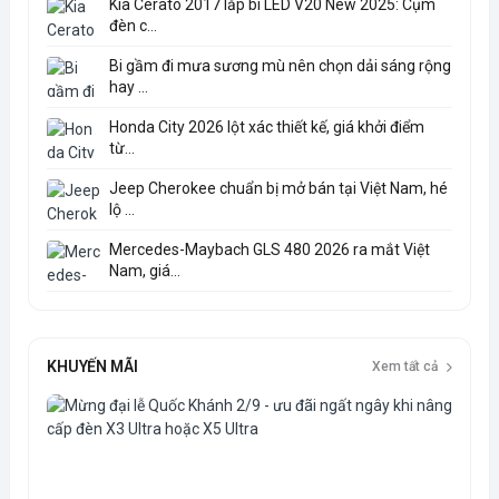
Kia Cerato 2017 lắp bi LED V20 New 2025: Cụm
đèn c...
Bi gầm đi mưa sương mù nên chọn dải sáng rộng
hay ...
Honda City 2026 lột xác thiết kế, giá khởi điểm
từ...
Jeep Cherokee chuẩn bị mở bán tại Việt Nam, hé
lộ ...
Mercedes-Maybach GLS 480 2026 ra mắt Việt
Nam, giá...
KHUYẾN MÃI
Xem tất cả