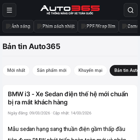
Ánh sáng
Phim cách nhiệt
PPF/Wrap film
Camer
Bản tin Auto365
Mới nhất
Sản phẩm mới
Khuyến mại
Bản tin Aut
BMW i3 - Xe Sedan điện thế hệ mới chuẩn
bị ra mắt khách hàng
Ngày đăng: 09/03/2026 · Cập nhật: 14/03/2026
Mẫu sedan hạng sang thuần điện gầm thấp đầu 