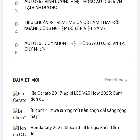
AUTO365 BÌNH DƯƠNG – HỆ THỐNG AUTO365.VN
0
TẠI BÌNH DƯƠNG
3
TIÊU CHUẨN X-TREME VISION CÓ LÀM THAY ĐỔI
0
NGÀNH CÔNG NGHIỆP ĐỘ ĐÈN VIỆT NAM?
4
AUTO365 QUY NHƠN – HỆ THỐNG AUTO365.VN TẠI
0
QUY NHƠN
5
BÀI VIẾT MỚI
Xem tất cả
Kia Cerato 2017 lắp bi LED V20 New 2025: Cụm
đèn c...
Bi gầm đi mưa sương mù nên chọn dải sáng rộng
hay ...
Honda City 2026 lột xác thiết kế, giá khởi điểm
từ...