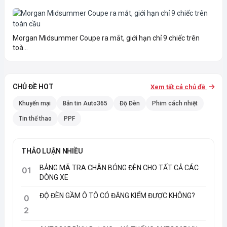
Morgan Midsummer Coupe ra mắt, giới hạn chỉ 9 chiếc trên
toà...
CHỦ ĐỀ HOT
Xem tất cả chủ đề
Khuyến mại
Bản tin Auto365
Độ Đèn
Phim cách nhiệt
Tin thể thao
PPF
THẢO LUẬN NHIỀU
BẢNG MÃ TRA CHÂN BÓNG ĐÈN CHO TẤT CẢ CÁC
01
DÒNG XE
ĐỘ ĐÈN GẦM Ô TÔ CÓ ĐĂNG KIỂM ĐƯỢC KHÔNG?
0
2