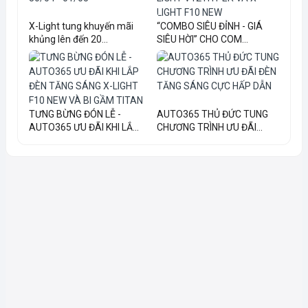
X-Light tung khuyến mãi
“COMBO SIÊU ĐỈNH - GIÁ
khủng lên đến 20...
SIÊU HỜI” CHO COM...
TƯNG BỪNG ĐÓN LỄ -
AUTO365 THỦ ĐỨC TUNG
AUTO365 ƯU ĐÃI KHI LẮ...
CHƯƠNG TRÌNH ƯU ĐÃI...