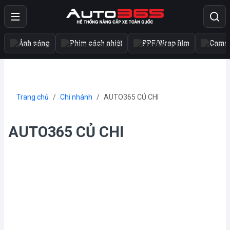
Ánh sáng
Phim cách nhiệt
PPF/Wrap film
Camer
Trang chủ
Chi nhánh
AUTO365 CỦ CHI
AUTO365 CỦ CHI