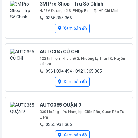
3M Pro Shop - Trụ Sở Chính
4/23A Đường số 3, P.Hiệp Bình, Tp.Hồ Chí Minh
0365.365.365
Mới mở
Xem bản đồ
AUTO365 CỦ CHI
122 tỉnh lộ 8, khu phố 2, Phường Lý Thái Tổ, Huyện
Củ Chi
0961.894.494 - 0921.365.365
Mới mở
Xem bản đồ
AUTO365 QUẬN 9
330 Hoàng Hữu Nam, Kp. Giãn Dân, Quận Bắc Từ
Liêm
0365.931.365
Mới mở
Xem bản đồ