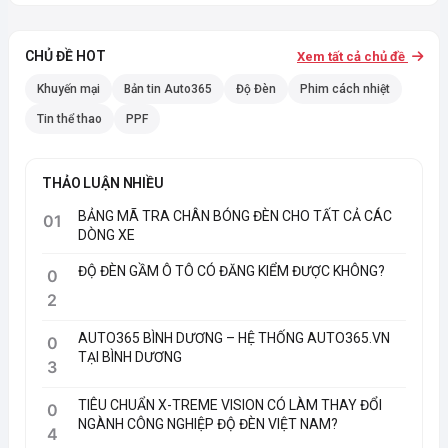
CHỦ ĐỀ HOT
Xem tất cả chủ đề
Khuyến mại
Bản tin Auto365
Độ Đèn
Phim cách nhiệt
Tin thể thao
PPF
THẢO LUẬN NHIỀU
BẢNG MÃ TRA CHÂN BÓNG ĐÈN CHO TẤT CẢ CÁC
01
DÒNG XE
ĐỘ ĐÈN GẦM Ô TÔ CÓ ĐĂNG KIỂM ĐƯỢC KHÔNG?
0
2
AUTO365 BÌNH DƯƠNG – HỆ THỐNG AUTO365.VN
0
TẠI BÌNH DƯƠNG
3
TIÊU CHUẨN X-TREME VISION CÓ LÀM THAY ĐỔI
0
NGÀNH CÔNG NGHIỆP ĐỘ ĐÈN VIỆT NAM?
4