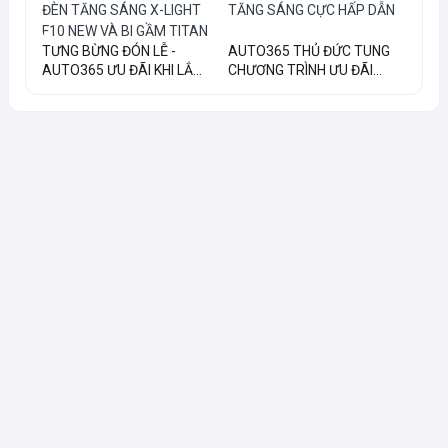
TƯNG BỪNG ĐÓN LỄ -
AUTO365 THỦ ĐỨC TUNG
AUTO365 ƯU ĐÃI KHI LẮ...
CHƯƠNG TRÌNH ƯU ĐÃI...