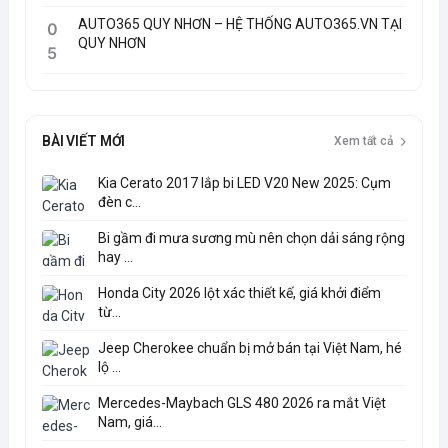
AUTO365 QUY NHƠN – HỆ THỐNG AUTO365.VN TẠI
0
QUY NHƠN
5
BÀI VIẾT MỚI
Xem tất cả
Kia Cerato 2017 lắp bi LED V20 New 2025: Cụm
đèn c...
Bi gầm đi mưa sương mù nên chọn dải sáng rộng
hay ...
Honda City 2026 lột xác thiết kế, giá khởi điểm
từ...
Jeep Cherokee chuẩn bị mở bán tại Việt Nam, hé
lộ ...
Mercedes-Maybach GLS 480 2026 ra mắt Việt
Nam, giá...