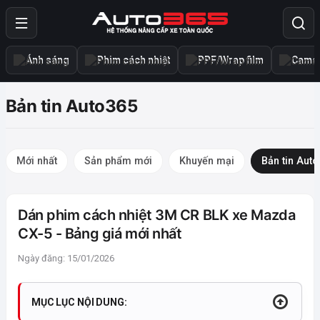
Ánh sáng
Phim cách nhiệt
PPF/Wrap film
Camer
Bản tin Auto365
Mới nhất
Sản phẩm mới
Khuyến mại
Bản tin Aut
Dán phim cách nhiệt 3M CR BLK xe Mazda
CX-5 - Bảng giá mới nhất
Ngày đăng: 15/01/2026
MỤC LỤC NỘI DUNG: