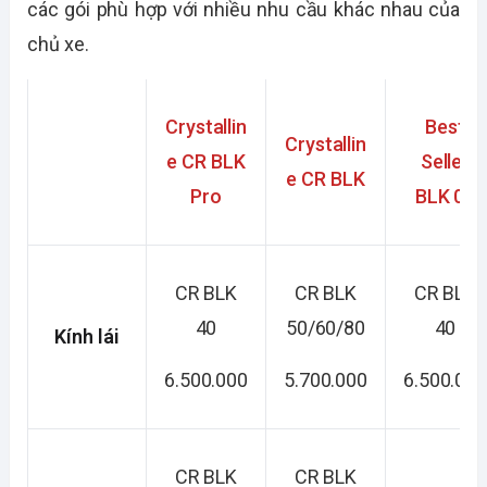
các gói phù hợp với nhiều nhu cầu khác nhau của
chủ xe.
Crystallin
Best
Crystallin
e CR BLK
Seller
e CR BLK
Pro
BLK 01
CR BLK
CR BLK
CR BLK
40
50/60/80
40
Kính lái
6.500.000
5.700.000
6.500.00
CR BLK
CR BLK