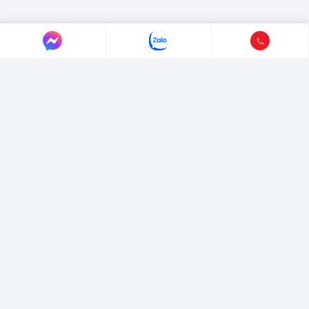
LIÊN HỆ AUTO365
Địa chỉ:
4/4/1/7 Đường Số 3, Phường Hiệp Bình, TP. Hồ Chí Minh.
Hotline:
0365365911
-
0365365365
Email:
marketing@365group.com.vn
Website:
auto365.vn
Thời gian làm việc:
(8:30 - 17:30)