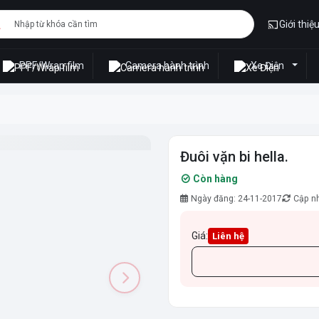
Giới thiệ
PPF/Wrap film
Camera hành trình
Xe Điện
Đuôi vặn bi hella.
Còn hàng
Ngày đăng: 24-11-2017
Cập nh
Giá:
Liên hệ