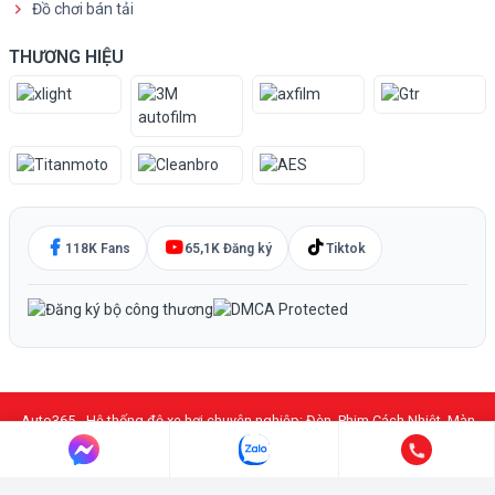
Đồ chơi bán tải
THƯƠNG HIỆU
118K Fans
65,1K Đăng ký
Tiktok
Auto365 - Hệ thống độ xe hơi chuyên nghiệp: Đèn, Phim Cách Nhiệt, Màn
Hình DVD Android, PPF