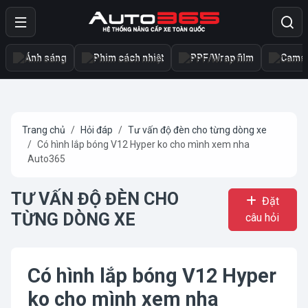
Ánh sáng
Phim cách nhiệt
PPF/Wrap film
Camer
Trang chủ
Hỏi đáp
Tư vấn độ đèn cho từng dòng xe
Có hình lắp bóng V12 Hyper ko cho mình xem​ nha
Auto365
TƯ VẤN ĐỘ ĐÈN CHO
Đặt
TỪNG DÒNG XE
câu hỏi
Có hình lắp bóng V12 Hyper
ko cho mình xem​ nha