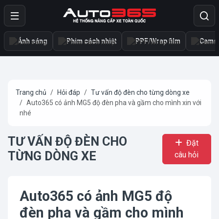
Ánh sáng
Phim cách nhiệt
PPF/Wrap film
Camer
Trang chủ
Hỏi đáp
Tư vấn độ đèn cho từng dòng xe
Auto365 có ảnh MG5 độ đèn pha và gầm cho mình xin với
nhé
TƯ VẤN ĐỘ ĐÈN CHO
Đặt
TỪNG DÒNG XE
câu hỏi
Auto365 có ảnh MG5 độ
đèn pha và gầm cho mình