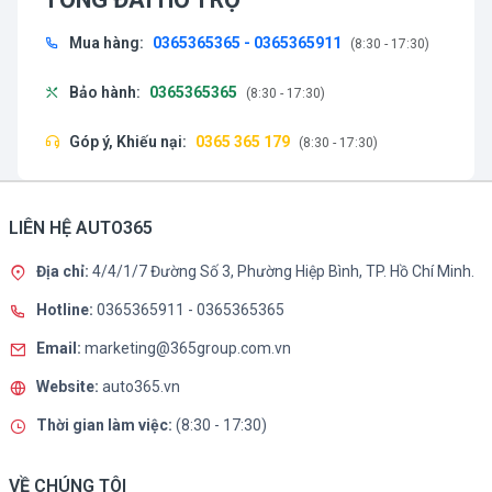
Mua hàng:
0365365365 - 0365365911
(8:30 - 17:30)
Bảo hành:
0365365365
(8:30 - 17:30)
Góp ý, Khiếu nại:
0365 365 179
(8:30 - 17:30)
LIÊN HỆ AUTO365
Địa chỉ:
4/4/1/7 Đường Số 3, Phường Hiệp Bình, TP. Hồ Chí Minh.
Hotline:
0365365911
-
0365365365
Email:
marketing@365group.com.vn
Website:
auto365.vn
Thời gian làm việc:
(8:30 - 17:30)
VỀ CHÚNG TÔI