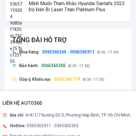
Mình Muốn Tham Khảo Hyundai Santafe 2023
Độ Đèn Bi Laser Titan Platinum Plus
TỔNG ĐÀI HỖ TRỢ
Mua hàng:
0365365365 - 0365365911
(8:30 - 17:30)
Bảo hành:
0365365365
(8:30 - 17:30)
Góp ý, Khiếu nại:
0365 365 179
(8:30 - 17:30)
LIÊN HỆ AUTO365
Địa chỉ:
4/4/1/7 Đường Số 3, Phường Hiệp Bình, TP. Hồ Chí Minh.
Hotline:
0365365911
-
0365365365