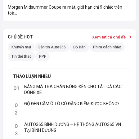
Morgan Midsummer Coupe ra mắt, giới hạn chỉ 9 chiếc trên
toà...
CHỦ ĐỀ HOT
Xem tất cả chủ đề
Khuyến mại
Bản tin Auto365
Độ Đèn
Phim cách nhiệt
Tin thể thao
PPF
THẢO LUẬN NHIỀU
BẢNG MÃ TRA CHÂN BÓNG ĐÈN CHO TẤT CẢ CÁC
01
DÒNG XE
ĐỘ ĐÈN GẦM Ô TÔ CÓ ĐĂNG KIỂM ĐƯỢC KHÔNG?
0
2
AUTO365 BÌNH DƯƠNG – HỆ THỐNG AUTO365.VN
0
TẠI BÌNH DƯƠNG
3