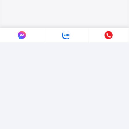
LIÊN HỆ AUTO365
Địa chỉ:
4/4/1/7 Đường Số 3, Phường Hiệp Bình, TP. Hồ Chí Minh.
Hotline:
0365365911
-
0365365365
Email:
marketing@365group.com.vn