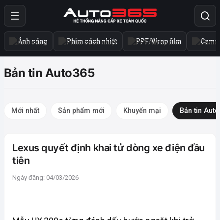
Ánh sáng
Phim cách nhiệt
PPF/Wrap film
Camer
Bản tin Auto365
Mới nhất
Sản phẩm mới
Khuyến mại
Bản tin Aut
Lexus quyết định khai tử dòng xe điện đầu
tiên
Ngày đăng: 04/03/2026