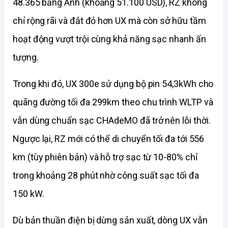
48.365 bảng Anh (khoảng 51.100 USD), RZ không 
chỉ rộng rãi và đắt đỏ hơn UX mà còn sở hữu tầm 
hoạt động vượt trội cùng khả năng sạc nhanh ấn 
tượng.
Trong khi đó, UX 300e sử dụng bộ pin 54,3kWh cho 
quãng đường tối đa 299km theo chu trình WLTP và 
vẫn dùng chuẩn sạc CHAdeMO đã trở nên lỗi thời. 
Ngược lại, RZ mới có thể di chuyển tối đa tới 556 
km (tùy phiên bản) và hỗ trợ sạc từ 10-80% chỉ 
trong khoảng 28 phút nhờ công suất sạc tối đa 
150 kW.
Dù bản thuần điện bị dừng sản xuất, dòng UX vẫn 