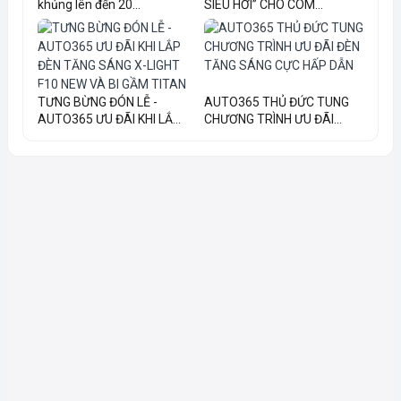
khủng lên đến 20...
SIÊU HỜI” CHO COM...
TƯNG BỪNG ĐÓN LỄ -
AUTO365 THỦ ĐỨC TUNG
AUTO365 ƯU ĐÃI KHI LẮ...
CHƯƠNG TRÌNH ƯU ĐÃI...