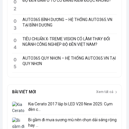
ĐỘ ĐÈN GẦM Ô TÔ CÓ ĐĂNG KIỂM ĐƯỢC KHÔNG?
0
2
AUTO365 BÌNH DƯƠNG – HỆ THỐNG AUTO365.VN
0
TẠI BÌNH DƯƠNG
3
TIÊU CHUẨN X-TREME VISION CÓ LÀM THAY ĐỔI
0
NGÀNH CÔNG NGHIỆP ĐỘ ĐÈN VIỆT NAM?
4
AUTO365 QUY NHƠN – HỆ THỐNG AUTO365.VN TẠI
0
QUY NHƠN
5
BÀI VIẾT MỚI
Xem tất cả
Kia Cerato 2017 lắp bi LED V20 New 2025: Cụm
đèn c...
Bi gầm đi mưa sương mù nên chọn dải sáng rộng
hay ...