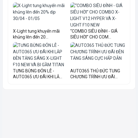
X-Light tung khuyến mãi
“COMBO SIÊU ĐỈNH - GIÁ
khủng lên đến 20...
SIÊU HỜI” CHO COM...
TƯNG BỪNG ĐÓN LỄ -
AUTO365 THỦ ĐỨC TUNG
AUTO365 ƯU ĐÃI KHI LẮ...
CHƯƠNG TRÌNH ƯU ĐÃI...