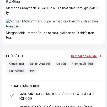
Mercedes-Maybach GLS 480 2026 ra mắt Việt Nam, giá gần 9
tỷ ...
Morgan Midsummer Coupe ra mắt, giới hạn chỉ 9 chiếc trên
toà...
CHỦ ĐỀ HOT
Xem tất cả chủ đề
Khuyến mại
Bản tin Auto365
Độ Đèn
Phim cách nhiệt
Tin thể thao
PPF
THẢO LUẬN NHIỀU
BẢNG MÃ TRA CHÂN BÓNG ĐÈN CHO TẤT CẢ CÁC
01
DÒNG XE