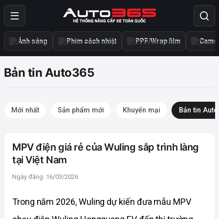
Ánh sáng
Phim cách nhiệt
PPF/Wrap film
Camer
Bản tin Auto365
Mới nhất
Sản phẩm mới
Khuyến mại
Bản tin Aut
MPV điện giá rẻ của Wuling sắp trình làng
tại Việt Nam
Ngày đăng: 16/03/2026
Trong năm 2026, Wuling dự kiến đưa mẫu MPV 