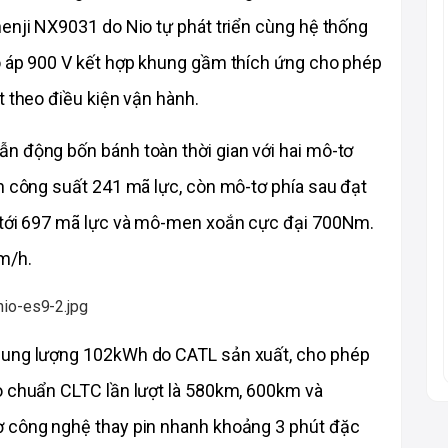
enji NX9031 do Nio tự phát triển cùng hệ thống 
o áp 900 V kết hợp khung gầm thích ứng cho phép 
t theo điều kiện vận hành.
n động bốn bánh toàn thời gian với hai mô-tơ 
h công suất 241 mã lực, còn mô-tơ phía sau đạt 
n tới 697 mã lực và mô-men xoắn cực đại 700Nm. 
m/h.
dung lượng 102kWh do CATL sản xuất, cho phép 
o chuẩn CLTC lần lượt là 580km, 600km và 
ợ công nghệ thay pin nhanh khoảng 3 phút đặc 