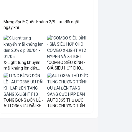
Mừng đại lễ Quốc Khánh 2/9 - ưu đãi ngất
ngây khi ...
X-Light tung khuyến
“COMBO SIÊU ĐỈNH -
mãi khủng lên đến
GIÁ SIÊU HỜI” CHO
20...
COM...
TƯNG BỪNG ĐÓN LỄ -
AUTO365 THỦ ĐỨC
AUTO365 ƯU ĐÃI KHI
TUNG CHƯƠNG TRÌNH
LẮ...
ƯU ĐÃI...