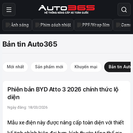
Ánh sáng
Phim cách nhiệt
PPF/Wrap film
Camer
Bản tin Auto365
Mới nhất
Sản phẩm mới
Khuyến mại
Bản tin Aut
Phiên bản BYD Atto 3 2026 chính thức lộ
diện
Ngày đăng: 18/03/2026
Mẫu xe điện này được nâng cấp toàn diện với thiết 