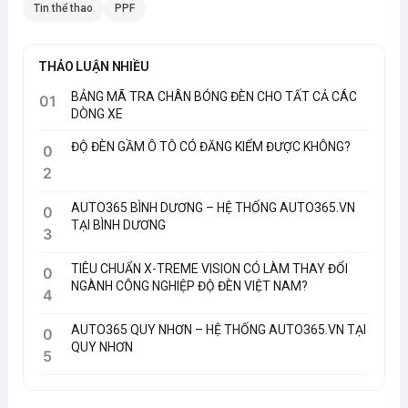
Tin thể thao
PPF
THẢO LUẬN NHIỀU
BẢNG MÃ TRA CHÂN BÓNG ĐÈN CHO TẤT CẢ CÁC
01
DÒNG XE
ĐỘ ĐÈN GẦM Ô TÔ CÓ ĐĂNG KIỂM ĐƯỢC KHÔNG?
0
2
AUTO365 BÌNH DƯƠNG – HỆ THỐNG AUTO365.VN
0
TẠI BÌNH DƯƠNG
3
TIÊU CHUẨN X-TREME VISION CÓ LÀM THAY ĐỔI
0
NGÀNH CÔNG NGHIỆP ĐỘ ĐÈN VIỆT NAM?
4
AUTO365 QUY NHƠN – HỆ THỐNG AUTO365.VN TẠI
0
QUY NHƠN
5