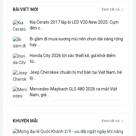
BÀI VIẾT MỚI
Xem tất cả
Kia Cerato 2017 lắp bi LED V20 New 2025: Cụm
đèn c...
Bi gầm đi mưa sương mù nên chọn dải sáng rộng
hay ...
Honda City 2026 lột xác thiết kế, giá khởi điểm
từ...
Jeep Cherokee chuẩn bị mở bán tại Việt Nam, hé
lộ ...
Mercedes-Maybach GLS 480 2026 ra mắt Việt
Nam, giá...
KHUYẾN MÃI
Xem tất cả