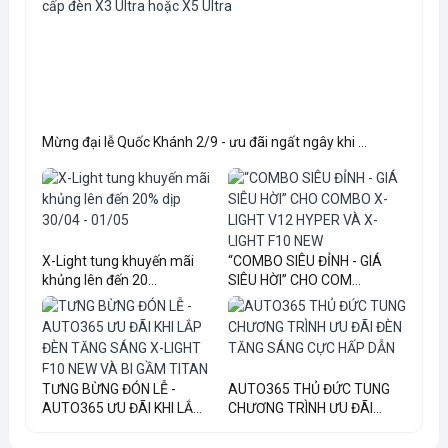
Mừng đại lễ Quốc Khánh 2/9 - ưu đãi ngất ngây khi ...
X-Light tung khuyến mãi
“COMBO SIÊU ĐỈNH - GIÁ
khủng lên đến 20...
SIÊU HỜI” CHO COM...
TƯNG BỪNG ĐÓN LỄ -
AUTO365 THỦ ĐỨC TUNG
AUTO365 ƯU ĐÃI KHI LẮ...
CHƯƠNG TRÌNH ƯU ĐÃI...