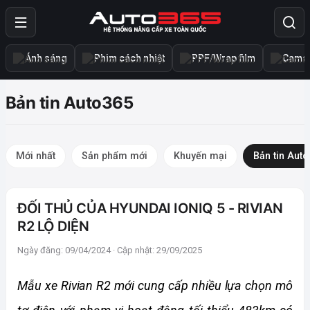
Ánh sáng
Phim cách nhiệt
PPF/Wrap film
Camer
Bản tin Auto365
Mới nhất
Sản phẩm mới
Khuyến mại
Bản tin Aut
ĐỐI THỦ CỦA HYUNDAI IONIQ 5 - RIVIAN
R2 LỘ DIỆN
Ngày đăng: 09/04/2024 · Cập nhật: 29/09/2025
Mẫu xe Rivian R2 mới cung cấp nhiều lựa chọn mô 