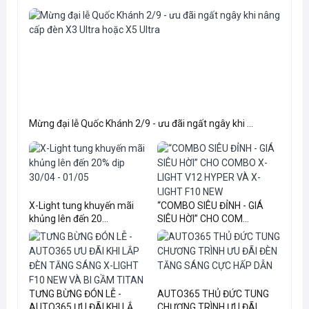
Mừng đại lễ Quốc Khánh 2/9 - ưu đãi ngất ngây khi ...
X-Light tung khuyến mãi
“COMBO SIÊU ĐỈNH - GIÁ
khủng lên đến 20...
SIÊU HỜI” CHO COM...
TƯNG BỪNG ĐÓN LỄ -
AUTO365 THỦ ĐỨC TUNG
AUTO365 ƯU ĐÃI KHI LẮ...
CHƯƠNG TRÌNH ƯU ĐÃI...