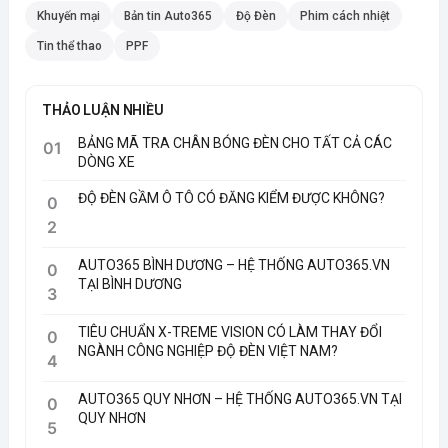
Khuyến mại
Bản tin Auto365
Độ Đèn
Phim cách nhiệt
Tin thể thao
PPF
THẢO LUẬN NHIỀU
BẢNG MÃ TRA CHÂN BÓNG ĐÈN CHO TẤT CẢ CÁC
01
DÒNG XE
ĐỘ ĐÈN GẦM Ô TÔ CÓ ĐĂNG KIỂM ĐƯỢC KHÔNG?
0
2
AUTO365 BÌNH DƯƠNG – HỆ THỐNG AUTO365.VN
0
TẠI BÌNH DƯƠNG
3
TIÊU CHUẨN X-TREME VISION CÓ LÀM THAY ĐỔI
0
NGÀNH CÔNG NGHIỆP ĐỘ ĐÈN VIỆT NAM?
4
AUTO365 QUY NHƠN – HỆ THỐNG AUTO365.VN TẠI
0
QUY NHƠN
5