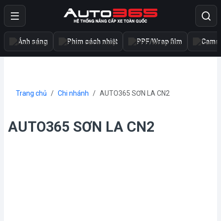
Ánh sáng
Phim cách nhiệt
PPF/Wrap film
Camer
Trang chủ
Chi nhánh
AUTO365 SƠN LA CN2
AUTO365 SƠN LA CN2