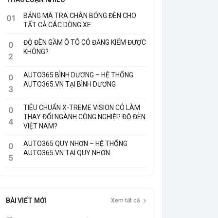
BẢNG MÃ TRA CHÂN BÓNG ĐÈN CHO
01
TẤT CẢ CÁC DÒNG XE
ĐỘ ĐÈN GẦM Ô TÔ CÓ ĐĂNG KIỂM ĐƯỢC
0
KHÔNG?
2
AUTO365 BÌNH DƯƠNG – HỆ THỐNG
0
AUTO365.VN TẠI BÌNH DƯƠNG
3
TIÊU CHUẨN X-TREME VISION CÓ LÀM
0
THAY ĐỔI NGÀNH CÔNG NGHIỆP ĐỘ ĐÈN
4
VIỆT NAM?
AUTO365 QUY NHƠN – HỆ THỐNG
0
AUTO365.VN TẠI QUY NHƠN
5
BÀI VIẾT MỚI
Xem tất cả