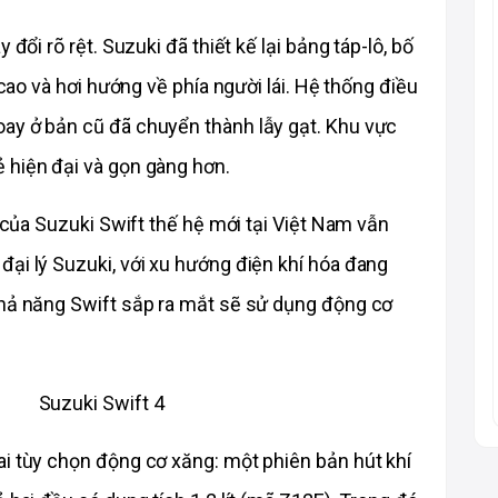
đổi rõ rệt. Suzuki đã thiết kế lại bảng táp-lô, bố 
 cao và hơi hướng về phía người lái. Hệ thống điều 
ay ở bản cũ đã chuyển thành lẫy gạt. Khu vực 
 hiện đại và gọn gàng hơn.
ơ của Suzuki Swift thế hệ mới tại Việt Nam vẫn 
ại lý Suzuki, với xu hướng điện khí hóa đang 
khả năng Swift sắp ra mắt sẽ sử dụng động cơ 
i tùy chọn động cơ xăng: một phiên bản hút khí 