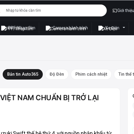
Giới thiệ
PPF/Wrap film
Camera hành trình
Xe Điện
Bản tin Auto365
Độ Đèn
Phim cách nhiệt
Tin thể 
VIỆT NAM CHUẨN BỊ TRỞ LẠI
zuki Swift thế hệ thứ 4, với nguồn nhập khẩu từ 