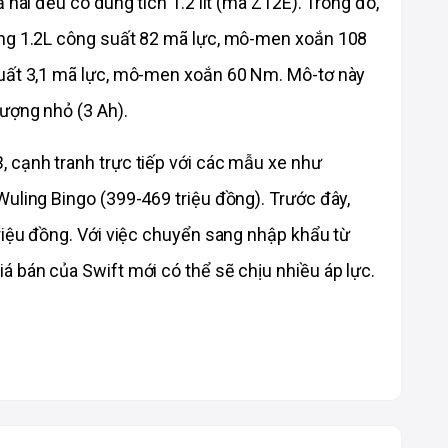
 hai đều có dung tích 1.2 lít (mã Z12E). Trong đó, 
ăng 1.2L công suất 82 mã lực, mô-men xoắn 108 
uất 3,1 mã lực, mô-men xoắn 60 Nm. Mô-tơ này 
lượng nhỏ (3 Ah).
 cạnh tranh trực tiếp với các mẫu xe như 
uling Bingo (399-469 triệu đồng). Trước đây, 
riệu đồng. Với việc chuyển sang nhập khẩu từ 
á bán của Swift mới có thể sẽ chịu nhiều áp lực.