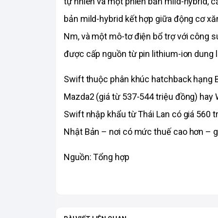
tự nhiên và một phiên bản mild-hybrid, cả
bản mild-hybrid kết hợp giữa động cơ x
Nm, và một mô-tơ điện bổ trợ với công s
được cấp nguồn từ pin lithium-ion dung 
Swift thuộc phân khúc hatchback hạng B,
Mazda2 (giá từ 537-544 triệu đồng) hay W
Swift nhập khẩu từ Thái Lan có giá 560 t
Nhật Bản – nơi có mức thuế cao hơn – gi
Nguồn: Tổng hợp