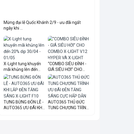
Mừng đại lễ Quốc Khánh 2/9 - ưu đãi ngất
ngây khi ...
X-Light tung khuyến
“COMBO SIÊU ĐỈNH -
mãi khủng lên đến
GIÁ SIÊU HỜI” CHO
20...
COM...
TƯNG BỪNG ĐÓN LỄ -
AUTO365 THỦ ĐỨC
AUTO365 ƯU ĐÃI KHI
TUNG CHƯƠNG TRÌNH
LẮ...
ƯU ĐÃI...