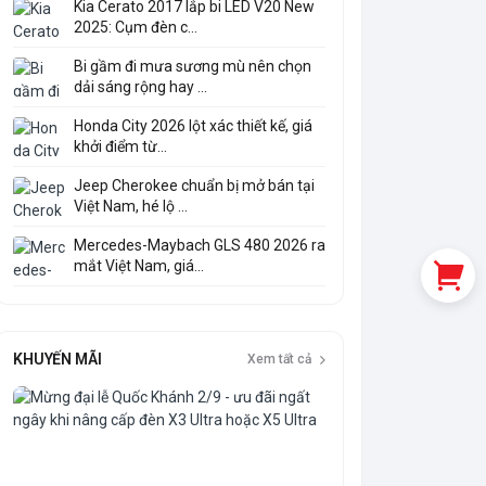
Kia Cerato 2017 lắp bi LED V20 New
2025: Cụm đèn c...
Bi gầm đi mưa sương mù nên chọn
dải sáng rộng hay ...
Honda City 2026 lột xác thiết kế, giá
khởi điểm từ...
Jeep Cherokee chuẩn bị mở bán tại
Việt Nam, hé lộ ...
Mercedes-Maybach GLS 480 2026 ra
mắt Việt Nam, giá...
KHUYẾN MÃI
Xem tất cả