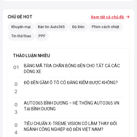
CHỦ ĐỀ HOT
Xem tất cả chủ đề
Khuyến mại
Bản tin Auto365
Độ Đèn
Phim cách nhiệt
Tin thể thao
PPF
THẢO LUẬN NHIỀU
BẢNG MÃ TRA CHÂN BÓNG ĐÈN CHO TẤT CẢ CÁC
01
DÒNG XE
ĐỘ ĐÈN GẦM Ô TÔ CÓ ĐĂNG KIỂM ĐƯỢC KHÔNG?
0
2
AUTO365 BÌNH DƯƠNG – HỆ THỐNG AUTO365.VN
0
TẠI BÌNH DƯƠNG
3
TIÊU CHUẨN X-TREME VISION CÓ LÀM THAY ĐỔI
0
NGÀNH CÔNG NGHIỆP ĐỘ ĐÈN VIỆT NAM?
4