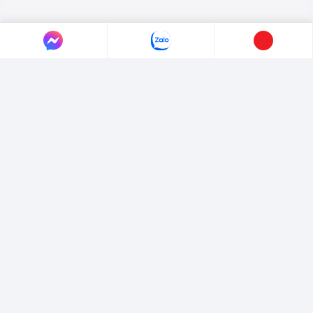
LIÊN HỆ AUTO365
Địa chỉ:
4/4/1/7 Đường Số 3, Phường Hiệp Bình, TP. Hồ Chí Minh.
Hotline:
0365365911
-
0365365365
Email:
marketing@365group.com.vn
Website:
auto365.vn
Thời gian làm việc:
(8:30 - 17:30)