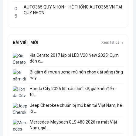
AUTO365 QUY NHƠN – HỆ THỐNG AUTO365.VN TẠI
0
QUY NHƠN
5
BÀI VIẾT MỚI
Xem tất cả
Kia Cerato 2017 lắp bi LED V20 New 2025: Cụm
đèn c...
Bi gầm đi mưa sương mù nên chọn dải sáng rộng
hay ...
Honda City 2026 lột xác thiết kế, giá khởi điểm
từ...
Jeep Cherokee chuẩn bị mở bán tại Việt Nam, hé
lộ ...
Mercedes-Maybach GLS 480 2026 ra mắt Việt
Nam, giá...