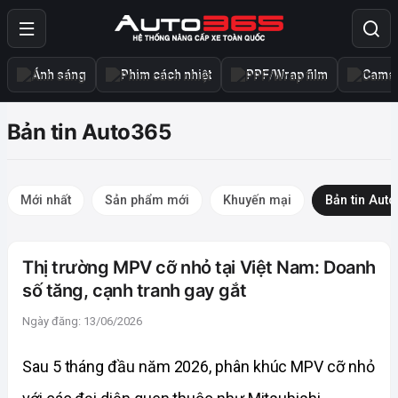
Ánh sáng
Phim cách nhiệt
PPF/Wrap film
Camer
Bản tin Auto365
Mới nhất
Sản phẩm mới
Khuyến mại
Bản tin Aut
Thị trường MPV cỡ nhỏ tại Việt Nam: Doanh
số tăng, cạnh tranh gay gắt
Ngày đăng: 13/06/2026
Sau 5 tháng đầu năm 2026, phân khúc MPV cỡ nhỏ 