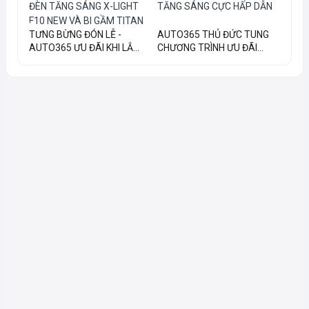
TƯNG BỪNG ĐÓN LỄ -
AUTO365 THỦ ĐỨC TUNG
AUTO365 ƯU ĐÃI KHI LẮ...
CHƯƠNG TRÌNH ƯU ĐÃI...