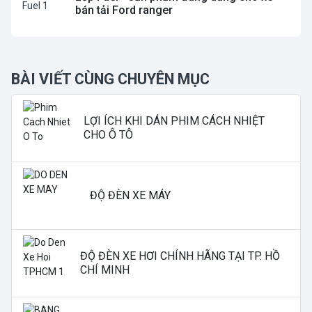
bán tải Ford ranger
BÀI VIẾT CÙNG CHUYÊN MỤC
LỢI ÍCH KHI DÁN PHIM CÁCH NHIỆT
CHO Ô TÔ
ĐỘ ĐÈN XE MÁY
ĐỘ ĐÈN XE HƠI CHÍNH HÃNG TẠI TP. HỒ
CHÍ MINH