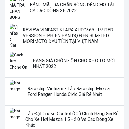
BẢNG MÃ TRA CHÂN BÓNG ĐÈN CHO TẤT
CẢ CÁC DÒNG XE 2023
REVIEW VINFAST KLARA AUTO365 LIMITED
VERSION – PHIÊN BẢN ĐỘ ĐÈN BI M-LED
MORIMOTO ĐẦU TIỀN TẠI VIỆT NAM
BẢNG GIÁ CHỐNG ỒN CHO XE Ô TÔ MỚI
NHẤT 2022
Racechip Vietnam - Lắp Racechip Mazda,
Ford Ranger, Honda Civic Giá Rẻ Nhất
Lắp Đặt Cruise Control (CC) Chính Hãng Giá Rẻ
Cho Xe Hơi Mazda 1.5 - 2.0 Và Các Dòng Xe
Khác