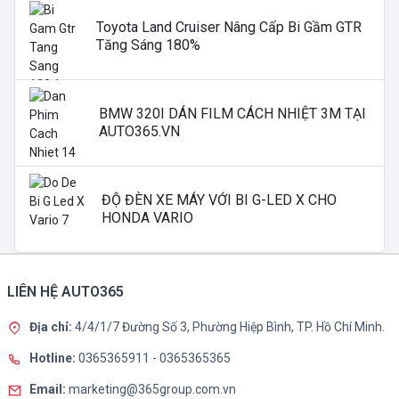
Toyota Land Cruiser Nâng Cấp Bi Gầm GTR
Tăng Sáng 180%
BMW 320I DÁN FILM CÁCH NHIỆT 3M TẠI
AUTO365.VN
ĐỘ ĐÈN XE MÁY VỚI BI G-LED X CHO
HONDA VARIO
LIÊN HỆ AUTO365
Địa chỉ:
4/4/1/7 Đường Số 3, Phường Hiệp Bình, TP. Hồ Chí Minh.
Hotline:
0365365911
-
0365365365
Email:
marketing@365group.com.vn