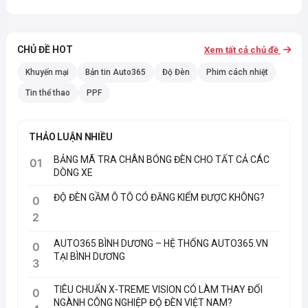
CHỦ ĐỀ HOT
Xem tất cả chủ đề
Khuyến mại
Bản tin Auto365
Độ Đèn
Phim cách nhiệt
Tin thể thao
PPF
THẢO LUẬN NHIỀU
BẢNG MÃ TRA CHÂN BÓNG ĐÈN CHO TẤT CẢ CÁC
01
DÒNG XE
ĐỘ ĐÈN GẦM Ô TÔ CÓ ĐĂNG KIỂM ĐƯỢC KHÔNG?
0
2
AUTO365 BÌNH DƯƠNG – HỆ THỐNG AUTO365.VN
0
TẠI BÌNH DƯƠNG
3
TIÊU CHUẨN X-TREME VISION CÓ LÀM THAY ĐỔI
0
NGÀNH CÔNG NGHIỆP ĐỘ ĐÈN VIỆT NAM?