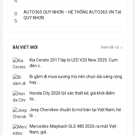
4
AUTO365 QUY NHƠN – HỆ THỐNG AUTO365.VN TẠI
0
QUY NHƠN
5
BÀI VIẾT MỚI
Xem tất cả
Kia Cerato 2017 lắp bi LED V20 New 2025: Cụm
đèn c...
Bi gầm đi mưa sương mù nên chọn dải sáng rộng
hay ...
Honda City 2026 lột xác thiết kế, giá khởi điểm
từ...
Jeep Cherokee chuẩn bị mở bán tại Việt Nam, hé
lộ ...
Mercedes-Maybach GLS 480 2026 ra mắt Việt
Nam, giá...