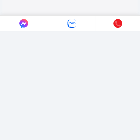
LIÊN HỆ AUTO365
Địa chỉ:
4/4/1/7 Đường Số 3, Phường Hiệp Bình, TP. Hồ Chí Minh.
Hotline:
0365365911
-
0365365365
Email:
marketing@365group.com.vn
Website:
auto365.vn
Thời gian làm việc:
(8:30 - 17:30)