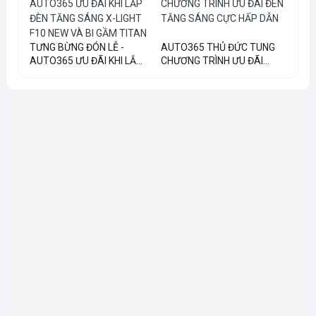
TƯNG BỪNG ĐÓN LỄ -
AUTO365 THỦ ĐỨC TUNG
AUTO365 ƯU ĐÃI KHI LẮ...
CHƯƠNG TRÌNH ƯU ĐÃI...