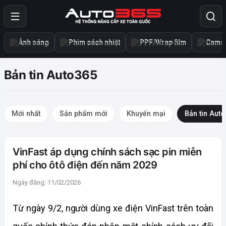
Ánh sáng
Phim cách nhiệt
PPF/Wrap film
Camer
Bản tin Auto365
Mới nhất
Sản phẩm mới
Khuyến mại
Bản tin Aut
VinFast áp dụng chính sách sạc pin miễn
phí cho ôtô điện đến năm 2029
Ngày đăng: 11/02/2026
Từ ngày 9/2, người dùng xe điện VinFast trên toàn 