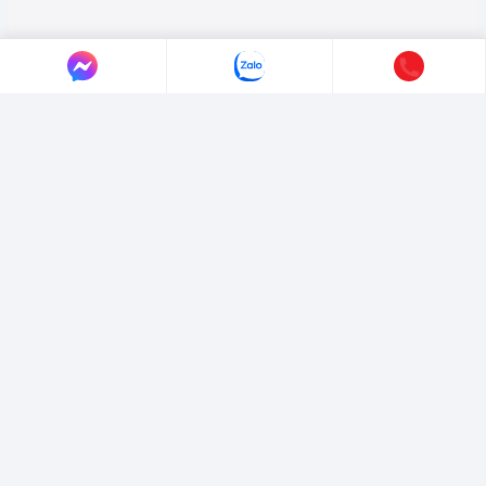
LIÊN HỆ AUTO365
Địa chỉ:
4/4/1/7 Đường Số 3, Phường Hiệp Bình, TP. Hồ Chí Minh.
Hotline:
0365365911
-
0365365365
Email:
marketing@365group.com.vn
Website:
auto365.vn
Thời gian làm việc:
(8:30 - 17:30)