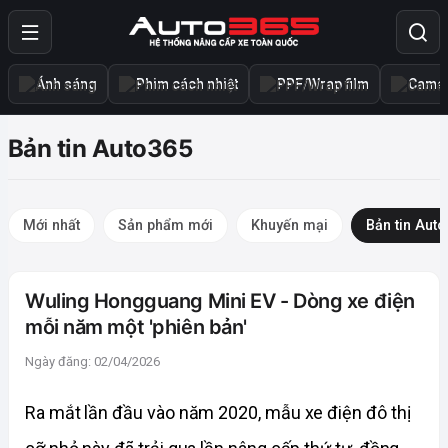
Ánh sáng
Phim cách nhiệt
PPF/Wrap film
Camer
Bản tin Auto365
Mới nhất
Sản phẩm mới
Khuyến mại
Bản tin Aut
Wuling Hongguang Mini EV - Dòng xe điện
mỗi năm một 'phiên bản'
Ngày đăng: 02/04/2026
Ra mắt lần đầu vào năm 2020, mẫu xe điện đô thị 