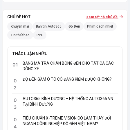
CHỦ ĐỀ HOT
Xem tất cả chủ đề
Khuyến mại
Bản tin Auto365
Độ Đèn
Phim cách nhiệt
Tin thể thao
PPF
THẢO LUẬN NHIỀU
BẢNG MÃ TRA CHÂN BÓNG ĐÈN CHO TẤT CẢ CÁC
01
DÒNG XE
ĐỘ ĐÈN GẦM Ô TÔ CÓ ĐĂNG KIỂM ĐƯỢC KHÔNG?
0
2
AUTO365 BÌNH DƯƠNG – HỆ THỐNG AUTO365.VN
0
TẠI BÌNH DƯƠNG
3
TIÊU CHUẨN X-TREME VISION CÓ LÀM THAY ĐỔI
0
NGÀNH CÔNG NGHIỆP ĐỘ ĐÈN VIỆT NAM?
4