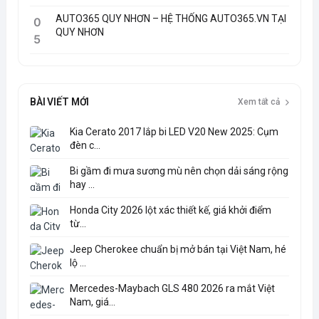
AUTO365 QUY NHƠN – HỆ THỐNG AUTO365.VN TẠI
0
QUY NHƠN
5
BÀI VIẾT MỚI
Xem tất cả
Kia Cerato 2017 lắp bi LED V20 New 2025: Cụm
đèn c...
Bi gầm đi mưa sương mù nên chọn dải sáng rộng
hay ...
Honda City 2026 lột xác thiết kế, giá khởi điểm
từ...
Jeep Cherokee chuẩn bị mở bán tại Việt Nam, hé
lộ ...
Mercedes-Maybach GLS 480 2026 ra mắt Việt
Nam, giá...