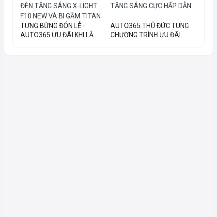
TƯNG BỪNG ĐÓN LỄ -
AUTO365 THỦ ĐỨC TUNG
AUTO365 ƯU ĐÃI KHI LẮ...
CHƯƠNG TRÌNH ƯU ĐÃI...