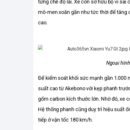
từng chế độ lái. Xe còn sở hữu bộ vi sai
mô-men xoắn gần như tức thời để tăng đ
cao.
Ngoại hìn
Để kiểm soát khối sức mạnh gần 1.000 mã
suất cao từ Akebono với kẹp phanh trước
gốm carbon kích thước lớn. Nhờ đó, xe có
Hệ thống phanh cũng duy trì hiệu suất ổn
tiếp ở vận tốc 180 km/h.