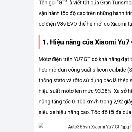
Tên gọi “GT” là viết tắt của Gran Turismo
vận hành tốc độ cao trên những hành trì
cơ điện V8s EVO thế hệ mới do Xiaomi tự 
1. Hiệu năng của Xiaomi Yu7
Môtơ điện trên YU7 GT có khả năng đạt tố
hợp mô-đun công suất silicon carbide (S
thống stato và rôto sử dụng các lá thép 
hiệu suất môtơ lên mức 93,38%. Xe sở hữ
năng tăng tốc 0-100 km/h trong 2,92 giâ
siêu xe hiệu năng cao. Tốc độ tối đa củ