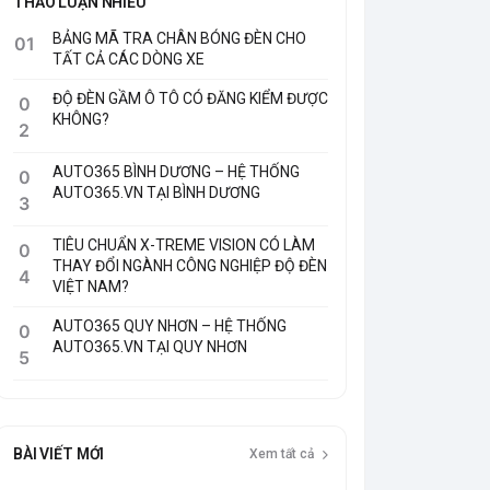
BẢNG MÃ TRA CHÂN BÓNG ĐÈN CHO
01
TẤT CẢ CÁC DÒNG XE
ĐỘ ĐÈN GẦM Ô TÔ CÓ ĐĂNG KIỂM ĐƯỢC
0
KHÔNG?
2
AUTO365 BÌNH DƯƠNG – HỆ THỐNG
0
AUTO365.VN TẠI BÌNH DƯƠNG
3
TIÊU CHUẨN X-TREME VISION CÓ LÀM
0
THAY ĐỔI NGÀNH CÔNG NGHIỆP ĐỘ ĐÈN
4
VIỆT NAM?
AUTO365 QUY NHƠN – HỆ THỐNG
0
AUTO365.VN TẠI QUY NHƠN
5
BÀI VIẾT MỚI
Xem tất cả