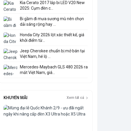
Kia Cerato 2017 lắp bi LED V20 New
2025: Cụm đèn c...
Bi gầm đi mưa sương mù nên chọn
dải sáng rộng hay ...
Honda City 2026 lột xác thiết kế, giá
khởi điểm từ...
Jeep Cherokee chuẩn bị mở bán tại
Việt Nam, hé lộ ...
Mercedes-Maybach GLS 480 2026 ra
mắt Việt Nam, giá...
KHUYẾN MÃI
Xem tất cả