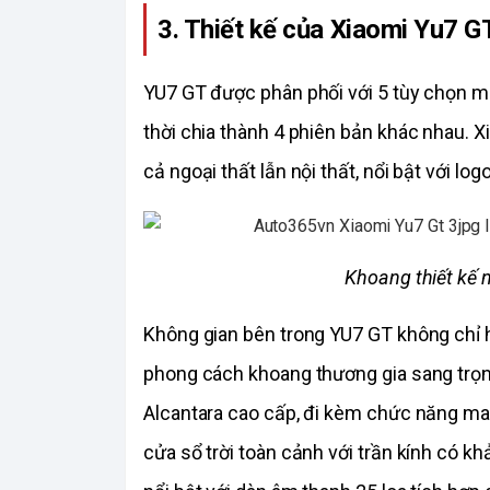
3. Thiết kế của Xiaomi Yu7 G
YU7 GT được phân phối với 5 tùy chọn mà
thời chia thành 4 phiên bản khác nhau. X
cả ngoại thất lẫn nội thất, nổi bật với 
Khoang thiết kế 
Không gian bên trong YU7 GT không chỉ
phong cách khoang thương gia sang trọng.
Alcantara cao cấp, đi kèm chức năng mas
cửa sổ trời toàn cảnh với trần kính có khả
nổi bật với dàn âm thanh 25 loa tích hợ