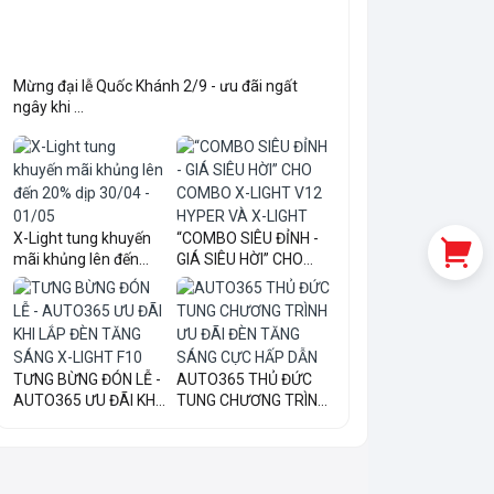
Mừng đại lễ Quốc Khánh 2/9 - ưu đãi ngất
ngây khi ...
X-Light tung khuyến
“COMBO SIÊU ĐỈNH -
mãi khủng lên đến
GIÁ SIÊU HỜI” CHO
20...
COM...
TƯNG BỪNG ĐÓN LỄ -
AUTO365 THỦ ĐỨC
AUTO365 ƯU ĐÃI KHI
TUNG CHƯƠNG TRÌNH
LẮ...
ƯU ĐÃI...