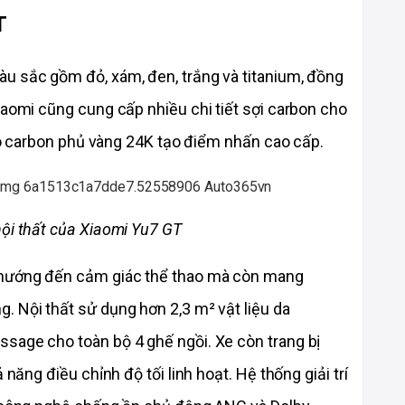
T
u sắc gồm đỏ, xám, đen, trắng và titanium, đồng 
iaomi cũng cung cấp nhiều chi tiết sợi carbon cho 
logo carbon phủ vàng 24K tạo điểm nhấn cao cấp.
nội thất của Xiaomi Yu7 GT
 hướng đến cảm giác thể thao mà còn mang 
 Nội thất sử dụng hơn 2,3 m² vật liệu da 
sage cho toàn bộ 4 ghế ngồi. Xe còn trang bị 
 năng điều chỉnh độ tối linh hoạt. Hệ thống giải trí 
p công nghệ chống ồn chủ động ANC và Dolby 