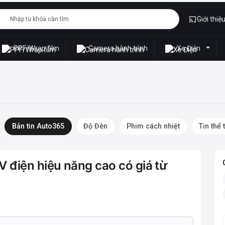
Giới thiệ
PPF/Wrap film
Camera hành trình
Xe Điện
Bản tin Auto365
Độ Đèn
Phim cách nhiệt
Tin thể 
 điện hiệu năng cao có giá từ