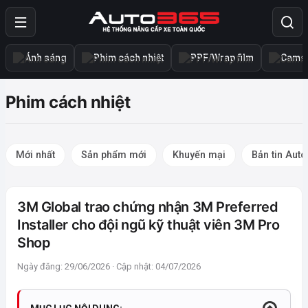
Ánh sáng
Phim cách nhiệt
PPF/Wrap film
Camer
Phim cách nhiệt
Mới nhất
Sản phẩm mới
Khuyến mại
Bản tin Aut
3M Global trao chứng nhận 3M Preferred
Installer cho đội ngũ kỹ thuật viên 3M Pro
Shop
Ngày đăng: 29/06/2026 · Cập nhật: 04/07/2026