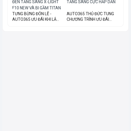
TƯNG BỪNG ĐÓN LỄ -
AUTO365 THỦ ĐỨC TUNG
AUTO365 ƯU ĐÃI KHI LẮ...
CHƯƠNG TRÌNH ƯU ĐÃI...