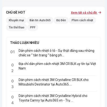
CHỦ ĐỀ HOT
Xem tất cả chủ đề
Khuyến mại
Bản tin Auto365
Độ Đèn
Phim cách nhiệt
Tin thể thao
PPF
THẢO LUẬN NHIỀU
Dán phim cách nhiệt ô tô - Sự thật đằng sau những
01
chiếc xe “ tân trang “ bằng ph...
Địa chỉ dán phim cách nhiệt 3M CR BLK uy tín tại Việt
0
Nam
2
Dán phim cách nhiệt 3M Crystalline CR BLK cho
0
Mitsubishi Destinator tại Auto365....
3
Dán phim cách nhiệt 3M Crystalline Hybrid cho
0
Toyota Camry tại Auto365.vn - Trụ ...
4