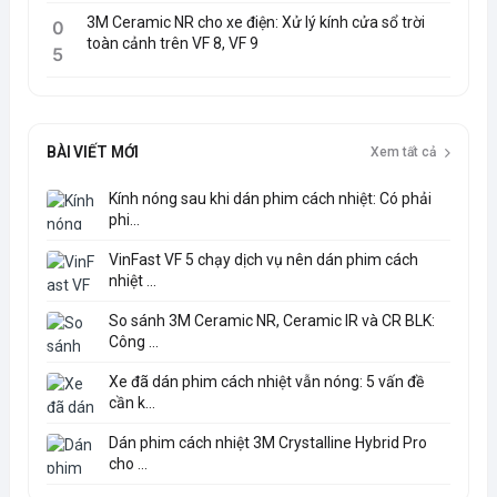
3M Ceramic NR cho xe điện: Xử lý kính cửa sổ trời
0
toàn cảnh trên VF 8, VF 9
5
BÀI VIẾT MỚI
Xem tất cả
Kính nóng sau khi dán phim cách nhiệt: Có phải
phi...
VinFast VF 5 chạy dịch vụ nên dán phim cách
nhiệt ...
So sánh 3M Ceramic NR, Ceramic IR và CR BLK:
Công ...
Xe đã dán phim cách nhiệt vẫn nóng: 5 vấn đề
cần k...
Dán phim cách nhiệt 3M Crystalline Hybrid Pro
cho ...