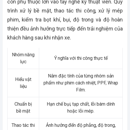
còn phụ thuộc lớn vào tay nghề kỹ thuật viên. Quy
trình xử lý bề mặt, thao tác thi công, xử lý mép
phim, kiểm tra bọt khí, bụi, độ trong và độ hoàn
thiện đều ảnh hưởng trực tiếp đến trải nghiệm của
khách hàng sau khi nhận xe.
Nhóm năng
Ý nghĩa với thi công thực tế
lực
Nắm đặc tính của từng nhóm sản
Hiểu vật
phẩm như phim cách nhiệt, PPF, Wrap
liệu
Film.
Chuẩn bị
Hạn chế bụi, tạp chất, lỗi bám dính
bề mặt
hoặc lỗi mép.
Thao tác thi
Ảnh hưởng đến độ phẳng, độ trong,