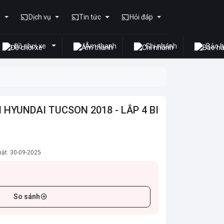
u
Dịch vụ
Tin tức
Hỏi đáp
Đồ chơi xe
Âm thanh
Chi nhánh
Bảo 
I HYUNDAI TUCSON 2018 - LẮP 4 BI
ật: 30-09-2025
So sánh