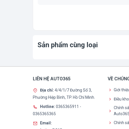
Sản phẩm cùng loại
LIÊN HỆ AUTO365
VỀ CHÚNG
Giới thi
Địa chỉ:
4/4/1/7 Đường Số 3,
Phường Hiệp Bình, TP. Hồ Chí Minh.
Điều kh
Hotline:
0365365911
-
Chính sá
0365365365
Auto36
Chính sá
Email: