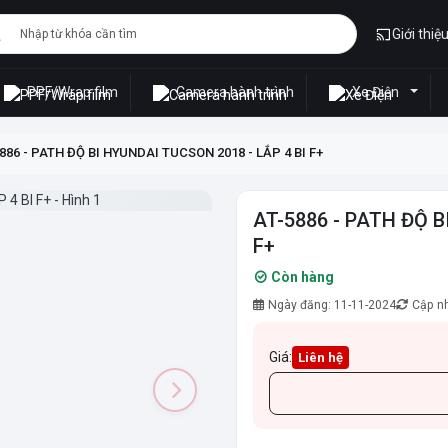
Giới thiệ
PPF/Wrap film
Camera hành trình
Xe Điện
886 - PATH ĐỘ BI HYUNDAI TUCSON 2018 - LẮP 4 BI F+
AT-5886 - PATH ĐỘ B
F+
Còn hàng
Ngày đăng: 11-11-2024
Cập nh
Giá:
Liên hệ