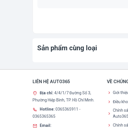
Sản phẩm cùng loại
LIÊN HỆ AUTO365
VỀ CHÚNG
Giới thi
Địa chỉ:
4/4/1/7 Đường Số 3,
Phường Hiệp Bình, TP. Hồ Chí Minh.
Điều kh
Hotline:
0365365911
-
Chính sá
0365365365
Auto36
Chính sá
Email: