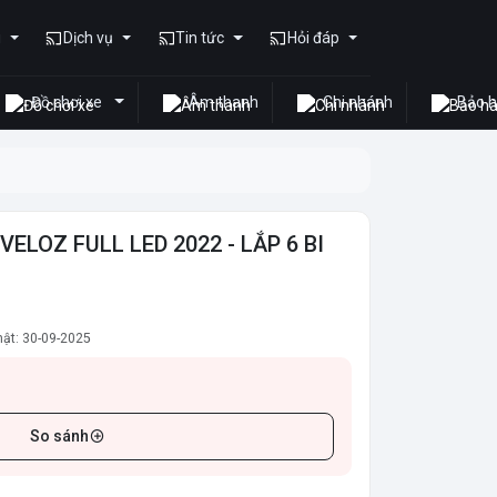
u
Dịch vụ
Tin tức
Hỏi đáp
Đồ chơi xe
Âm thanh
Chi nhánh
Bảo 
ELOZ FULL LED 2022 - LẮP 6 BI
ật: 30-09-2025
So sánh