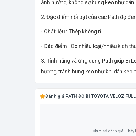
ảnh hưởng, không sợ bung keo như dán k
2. Đặc điểm nổi bật của các Path độ đè
- Chất liệu : Thép không rỉ
- Đặc điểm : Có nhiều loại/nhiều kích t
3. Tính năng và ứng dụng Path giúp Bi L
hưởng, tránh bung keo như khi dán keo b
Đánh giá PATH ĐỘ BI TOYOTA VELOZ FULL 
Chưa có đánh giá — hãy l