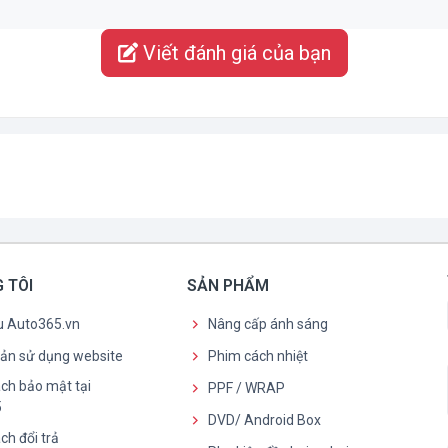
Viết đánh giá của bạn
 TÔI
SẢN PHẨM
ệu Auto365.vn
Nâng cấp ánh sáng
oản sử dụng website
Phim cách nhiệt
ch bảo mật tại
PPF / WRAP
5
DVD/ Android Box
ch đổi trả