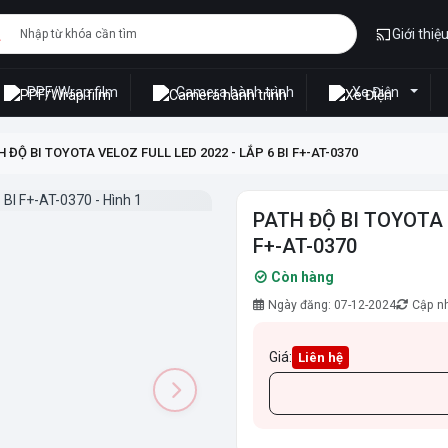
Giới thiệ
PPF/Wrap film
Camera hành trình
Xe Điện
 ĐỘ BI TOYOTA VELOZ FULL LED 2022 - LẮP 6 BI F+-AT-0370
PATH ĐỘ BI TOYOTA V
F+-AT-0370
Còn hàng
Ngày đăng: 07-12-2024
Cập nh
Giá:
Liên hệ