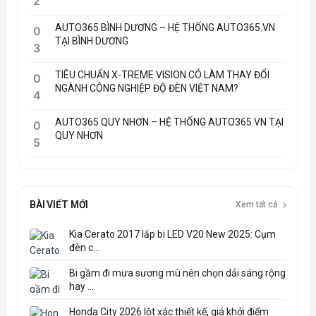
2
AUTO365 BÌNH DƯƠNG – HỆ THỐNG AUTO365.VN
0
TẠI BÌNH DƯƠNG
3
TIÊU CHUẨN X-TREME VISION CÓ LÀM THAY ĐỔI
0
NGÀNH CÔNG NGHIỆP ĐỘ ĐÈN VIỆT NAM?
4
AUTO365 QUY NHƠN – HỆ THỐNG AUTO365.VN TẠI
0
QUY NHƠN
5
BÀI VIẾT MỚI
Xem tất cả
Kia Cerato 2017 lắp bi LED V20 New 2025: Cụm
đèn c...
Bi gầm đi mưa sương mù nên chọn dải sáng rộng
hay ...
Honda City 2026 lột xác thiết kế, giá khởi điểm