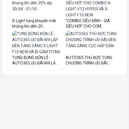
X-Light tung khuyến mãi
“COMBO SIÊU ĐỈNH - GIÁ
khủng lên đến 20...
SIÊU HỜI” CHO COM...
TƯNG BỪNG ĐÓN LỄ -
AUTO365 THỦ ĐỨC TUNG
AUTO365 ƯU ĐÃI KHI LẮ...
CHƯƠNG TRÌNH ƯU ĐÃI...