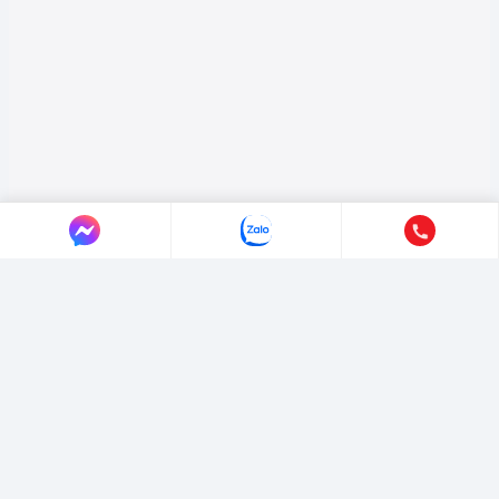
LIÊN HỆ AUTO365
Địa chỉ:
4/4/1/7 Đường Số 3, Phường Hiệp Bình, TP. Hồ Chí Minh.