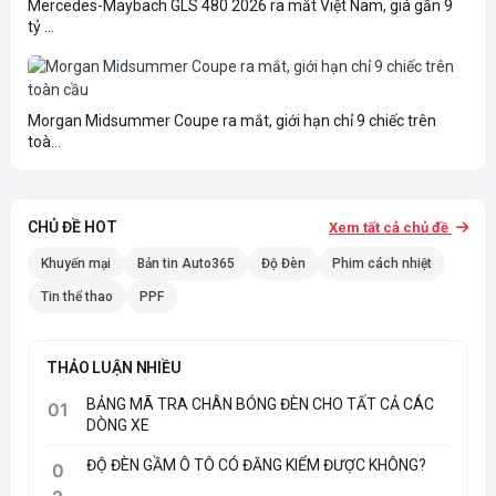
Mercedes-Maybach GLS 480 2026 ra mắt Việt Nam, giá gần 9
tỷ ...
Morgan Midsummer Coupe ra mắt, giới hạn chỉ 9 chiếc trên
toà...
CHỦ ĐỀ HOT
Xem tất cả chủ đề
Khuyến mại
Bản tin Auto365
Độ Đèn
Phim cách nhiệt
Tin thể thao
PPF
THẢO LUẬN NHIỀU
BẢNG MÃ TRA CHÂN BÓNG ĐÈN CHO TẤT CẢ CÁC
01
DÒNG XE
ĐỘ ĐÈN GẦM Ô TÔ CÓ ĐĂNG KIỂM ĐƯỢC KHÔNG?
0