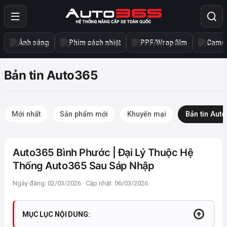
Ánh sáng
Phim cách nhiệt
PPF/Wrap film
Camer
Bản tin Auto365
Mới nhất
Sản phẩm mới
Khuyến mại
Bản tin Aut
Auto365 Bình Phước | Đại Lý Thuộc Hệ
Thống Auto365 Sau Sáp Nhập
Ngày đăng: 02/03/2026 · Cập nhật: 06/03/2026
MỤC LỤC NỘI DUNG: