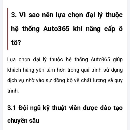
3. Vì sao nên lựa chọn đại lý thuộc 
hệ thống Auto365 khi nâng cấp ô 
tô? 
Lựa chọn đại lý thuộc hệ thống Auto365 giúp 
khách hàng yên tâm hơn trong quá trình sử dụng 
dịch vụ nhờ vào sự đồng bộ về chất lượng và quy 
trình. 
3.1 Đội ngũ kỹ thuật viên được đào tạo 
chuyên sâu 