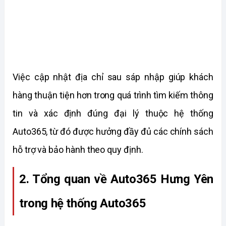
Việc cập nhật địa chỉ sau sáp nhập giúp khách 
hàng thuận tiện hơn trong quá trình tìm kiếm thông 
tin và xác định đúng đại lý thuộc hệ thống 
Auto365, từ đó được hưởng đầy đủ các chính sách 
hỗ trợ và bảo hành theo quy định. 
2. Tổng quan về Auto365 Hưng Yên 
trong hệ thống Auto365