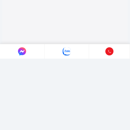
LIÊN HỆ AUTO365
Địa chỉ:
4/4/1/7 Đường Số 3, Phường Hiệp Bình, TP. Hồ Chí Minh.
Hotline:
0365365911
-
0365365365