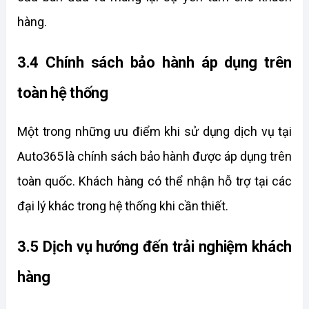
hàng.
3.4 Chính sách bảo hành áp dụng trên 
toàn hệ thống
Một trong những ưu điểm khi sử dụng dịch vụ tại 
Auto365 là chính sách bảo hành được áp dụng trên 
toàn quốc. Khách hàng có thể nhận hỗ trợ tại các 
đại lý khác trong hệ thống khi cần thiết. 
3.5 Dịch vụ hướng đến trải nghiệm khách 
hàng