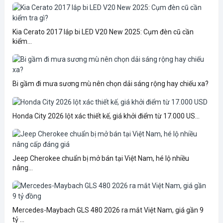
Kia Cerato 2017 lắp bi LED V20 New 2025: Cụm đèn cũ cần
kiểm...
Bi gầm đi mưa sương mù nên chọn dải sáng rộng hay chiếu xa?
Honda City 2026 lột xác thiết kế, giá khởi điểm từ 17.000 US...
Jeep Cherokee chuẩn bị mở bán tại Việt Nam, hé lộ nhiều
nâng...
Mercedes-Maybach GLS 480 2026 ra mắt Việt Nam, giá gần 9
tỷ ...