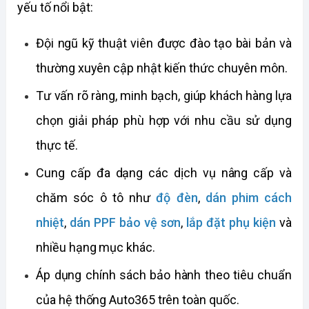
yếu tố nổi bật:
Đội ngũ kỹ thuật viên được đào tạo bài bản và 
thường xuyên cập nhật kiến thức chuyên môn.
Tư vấn rõ ràng, minh bạch, giúp khách hàng lựa 
chọn giải pháp phù hợp với nhu cầu sử dụng 
thực tế.
Cung cấp đa dạng các dịch vụ nâng cấp và 
chăm sóc ô tô như 
độ đèn
, 
dán phim cách 
nhiệt
, 
dán PPF bảo vệ sơn
, 
lắp đặt phụ kiện
 và 
nhiều hạng mục khác.
Áp dụng chính sách bảo hành theo tiêu chuẩn 
của hệ thống Auto365 trên toàn quốc.