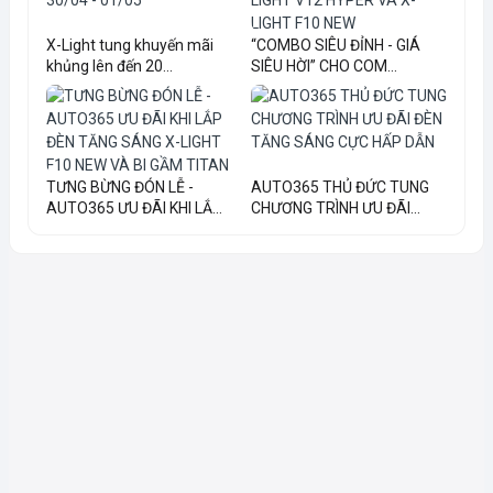
X-Light tung khuyến mãi
“COMBO SIÊU ĐỈNH - GIÁ
khủng lên đến 20...
SIÊU HỜI” CHO COM...
TƯNG BỪNG ĐÓN LỄ -
AUTO365 THỦ ĐỨC TUNG
AUTO365 ƯU ĐÃI KHI LẮ...
CHƯƠNG TRÌNH ƯU ĐÃI...