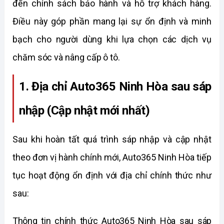
đến chính sách bảo hành và hỗ trợ khách hàng. 
Điều này góp phần mang lại sự ổn định và minh 
bạch cho người dùng khi lựa chọn các dịch vụ 
chăm sóc và nâng cấp ô tô.
1. Địa chỉ Auto365 Ninh Hòa sau sáp 
nhập (Cập nhật mới nhất)
Sau khi hoàn tất quá trình sáp nhập và cập nhật 
theo đơn vị hành chính mới, Auto365 Ninh Hòa tiếp 
tục hoạt động ổn định với địa chỉ chính thức như 
sau:
Thông tin chính thức Auto365 Ninh Hòa sau sáp 