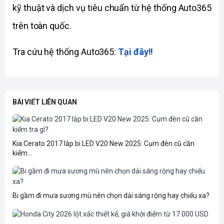
kỹ thuật và dịch vụ tiêu chuẩn từ hệ thống Auto365 
trên toàn quốc.
Tra cứu hệ thống Auto365:
Tại đây!!
BÀI VIẾT LIÊN QUAN
Kia Cerato 2017 lắp bi LED V20 New 2025: Cụm đèn cũ cần
kiểm...
Bi gầm đi mưa sương mù nên chọn dải sáng rộng hay chiếu xa?