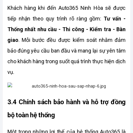
Khách hàng khi đến Auto365 Ninh Hòa sẽ được 
tiếp nhận theo quy trình rõ ràng gồm: 
Tư vấn - 
Thống nhất nhu cầu - Thi công - Kiểm tra - Bàn 
giao
. Mỗi bước đều được kiểm soát nhằm đảm 
bảo đúng yêu cầu ban đầu và mang lại sự yên tâm 
cho khách hàng trong suốt quá trình thực hiện dịch 
vụ.
3.4 Chính sách bảo hành và hỗ trợ đồng 
bộ toàn hệ thống
Một trong những lợi thế của hệ thống Auto365 là 