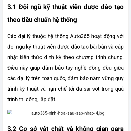
3.1 Đội ngũ kỹ thuật viên được đào tạo 
theo tiêu chuẩn hệ thống
Các đại lý thuộc hệ thống Auto365 hoạt động với 
đội ngũ kỹ thuật viên được đào tạo bài bản và cập 
nhật kiến thức định kỳ theo chương trình chung. 
Điều này giúp đảm bảo tay nghề đồng đều giữa 
các đại lý trên toàn quốc, đảm bảo nắm vững quy 
trình kỹ thuật và hạn chế tối đa sai sót trong quá 
trình thi công, lắp đặt.
3.2 Cơ sở vật chất và không gian gara 