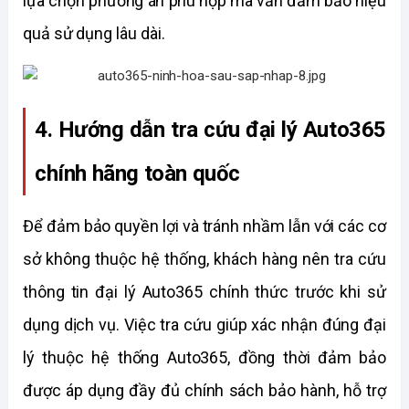
lựa chọn phương án phù hợp mà vẫn đảm bảo hiệu 
quả sử dụng lâu dài.
4
. Hướng dẫn tra cứu đại lý Auto365 
chính hãng toàn quốc
Để đảm bảo quyền lợi và tránh nhầm lẫn với các cơ 
sở không thuộc hệ thống, khách hàng nên tra cứu 
thông tin đại lý Auto365 chính thức trước khi sử 
dụng dịch vụ. Việc tra cứu giúp xác nhận đúng đại 
lý thuộc hệ thống Auto365, đồng thời đảm bảo 
được áp dụng đầy đủ chính sách bảo hành, hỗ trợ 