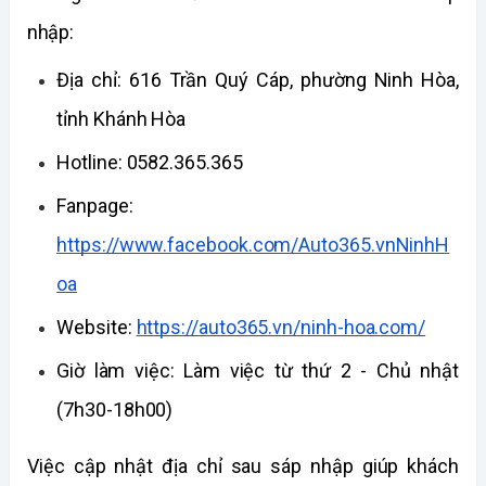
nhập:
Địa chỉ: 616 Trần Quý Cáp, phường Ninh Hòa, 
tỉnh Khánh Hòa
Hotline: 0582.365.365
Fanpage: 
https://www.facebook.com/Auto365.vnNinhH
oa
Website: 
https://auto365.vn/ninh-hoa.com/
Giờ làm việc: Làm việc từ thứ 2 - Chủ nhật 
(7h30-18h00)
Việc cập nhật địa chỉ sau sáp nhập giúp khách 