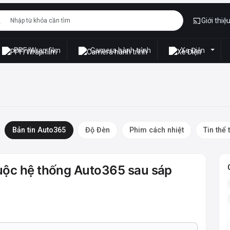
Giới thiệ
PPF/Wrap film
Camera hành trình
Xe Điện
Bản tin Auto365
Độ Đèn
Phim cách nhiệt
Tin thể 
huộc hệ thống Auto365 sau sáp