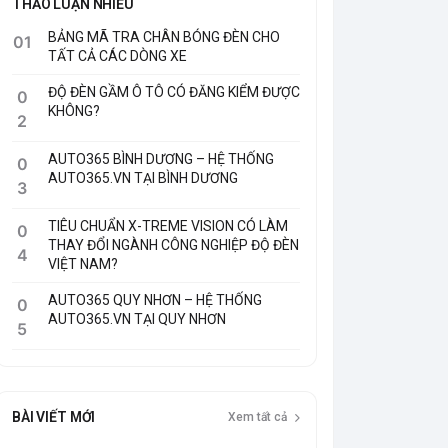
BẢNG MÃ TRA CHÂN BÓNG ĐÈN CHO
01
TẤT CẢ CÁC DÒNG XE
ĐỘ ĐÈN GẦM Ô TÔ CÓ ĐĂNG KIỂM ĐƯỢC
0
KHÔNG?
2
AUTO365 BÌNH DƯƠNG – HỆ THỐNG
0
AUTO365.VN TẠI BÌNH DƯƠNG
3
TIÊU CHUẨN X-TREME VISION CÓ LÀM
0
THAY ĐỔI NGÀNH CÔNG NGHIỆP ĐỘ ĐÈN
4
VIỆT NAM?
AUTO365 QUY NHƠN – HỆ THỐNG
0
AUTO365.VN TẠI QUY NHƠN
5
BÀI VIẾT MỚI
Xem tất cả