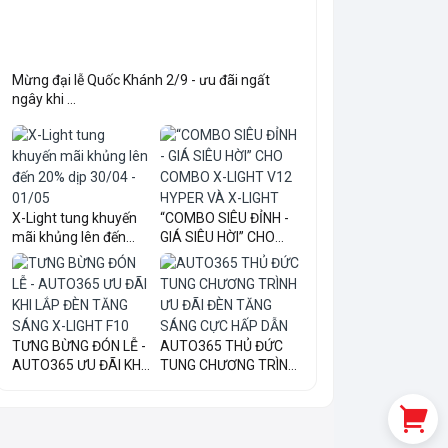
Mừng đại lễ Quốc Khánh 2/9 - ưu đãi ngất
ngây khi ...
X-Light tung khuyến
“COMBO SIÊU ĐỈNH -
mãi khủng lên đến
GIÁ SIÊU HỜI” CHO
20...
COM...
TƯNG BỪNG ĐÓN LỄ -
AUTO365 THỦ ĐỨC
AUTO365 ƯU ĐÃI KHI
TUNG CHƯƠNG TRÌNH
LẮ...
ƯU ĐÃI...