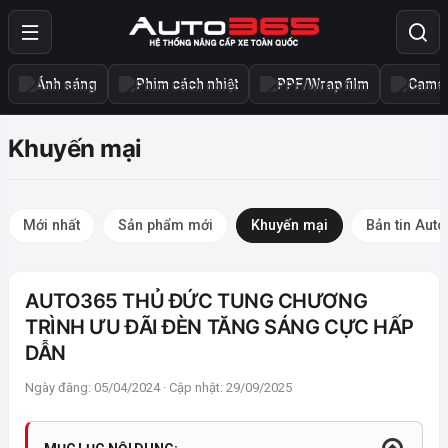
Ánh sáng
Phim cách nhiệt
PPF/Wrap film
Camer
Khuyến mại
Mới nhất
Sản phẩm mới
Khuyến mại
Bản tin Aut
AUTO365 THỦ ĐỨC TUNG CHƯƠNG
TRÌNH ƯU ĐÃI ĐÈN TĂNG SÁNG CỰC HẤP
DẪN
Ngày đăng: 05/04/2024 · Cập nhật: 29/09/2025