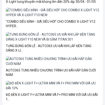
X-Light tung khuyến mãi khủng lên đến 20% dịp 30/04 - 01/05
“COMBO SIÊU ĐỈNH - GIÁ SIÊU HỜI” CHO COMBO X-LIGHT V12
HYPER...
TƯNG BỪNG ĐÓN LỄ - AUTO365 ƯU ĐÃI KHI LẮP ĐÈN TĂNG
SÁNG X-LI...
AUTO365 TUNG NHIỀU CHƯƠNG TRÌNH ƯU ĐÃI HẤP DẪN CUỐI
NĂM
ĐỘ ĐÈN X-LIGHT F+ ULTRA MINI VÀ F+ PRO MINI VỚI GIÁ ƯU ĐÃI
1...