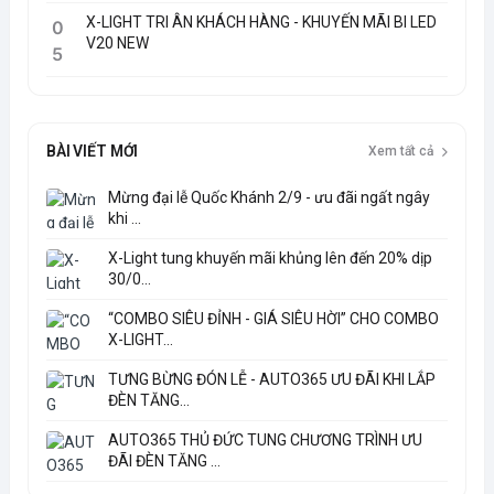
X-LIGHT TRI ÂN KHÁCH HÀNG - KHUYẾN MÃI BI LED
0
V20 NEW
5
BÀI VIẾT MỚI
Xem tất cả
Mừng đại lễ Quốc Khánh 2/9 - ưu đãi ngất ngây
khi ...
X-Light tung khuyến mãi khủng lên đến 20% dịp
30/0...
“COMBO SIÊU ĐỈNH - GIÁ SIÊU HỜI” CHO COMBO
X-LIGHT...
TƯNG BỪNG ĐÓN LỄ - AUTO365 ƯU ĐÃI KHI LẮP
ĐÈN TĂNG...
AUTO365 THỦ ĐỨC TUNG CHƯƠNG TRÌNH ƯU
ĐÃI ĐÈN TĂNG ...