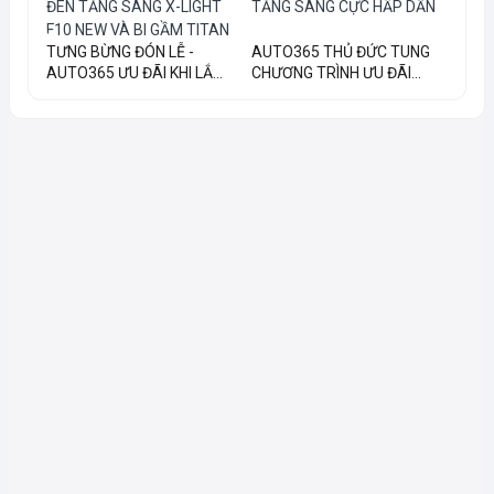
TƯNG BỪNG ĐÓN LỄ -
AUTO365 THỦ ĐỨC TUNG
AUTO365 ƯU ĐÃI KHI LẮ...
CHƯƠNG TRÌNH ƯU ĐÃI...