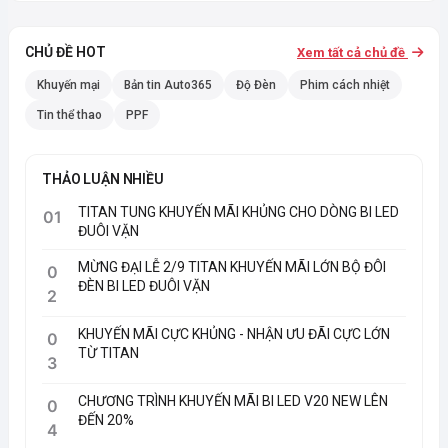
CHỦ ĐỀ HOT
Xem tất cả chủ đề
Khuyến mại
Bản tin Auto365
Độ Đèn
Phim cách nhiệt
Tin thể thao
PPF
THẢO LUẬN NHIỀU
TITAN TUNG KHUYẾN MÃI KHỦNG CHO DÒNG BI LED
01
ĐUÔI VẶN
MỪNG ĐẠI LỄ 2/9 TITAN KHUYẾN MÃI LỚN BỘ ĐÔI
0
ĐÈN BI LED ĐUÔI VẶN
2
KHUYẾN MÃI CỰC KHỦNG - NHẬN ƯU ĐÃI CỰC LỚN
0
TỪ TITAN
3
CHƯƠNG TRÌNH KHUYẾN MÃI BI LED V20 NEW LÊN
0
ĐẾN 20%
4