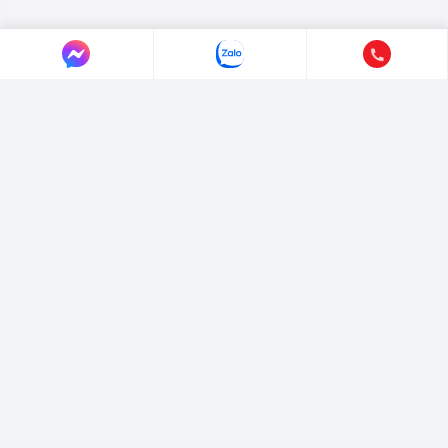
LIÊN HỆ AUTO365
Địa chỉ:
4/4/1/7 Đường Số 3, Phường Hiệp Bình, TP. Hồ Chí Minh.
Hotline:
0365365911
-
0365365365
Email:
marketing@365group.com.vn
Website:
auto365.vn
Thời gian làm việc:
(8:30 - 17:30)