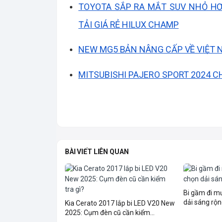
TOYOTA SẮP RA MẮT SUV NHỎ HƠ
TẢI GIÁ RẺ HILUX CHAMP
NEW MG5 BẢN NÂNG CẤP VỀ VIỆT NA
MITSUBISHI PAJERO SPORT 2024 C
BÀI VIẾT LIÊN QUAN
Bi gầm đi 
dải sáng rộn
Kia Cerato 2017 lắp bi LED V20 New
2025: Cụm đèn cũ cần kiểm...