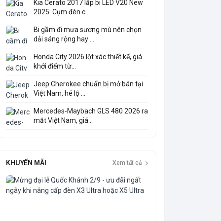
Kia Cerato 2017 lắp bi LED V20 New
2025: Cụm đèn c...
Bi gầm đi mưa sương mù nên chọn
dải sáng rộng hay ...
Honda City 2026 lột xác thiết kế, giá
khởi điểm từ...
Jeep Cherokee chuẩn bị mở bán tại
Việt Nam, hé lộ ...
Mercedes-Maybach GLS 480 2026 ra
mắt Việt Nam, giá...
KHUYẾN MÃI
Xem tất cả