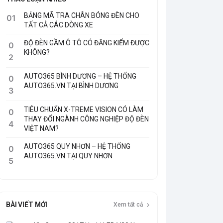
BẢNG MÃ TRA CHÂN BÓNG ĐÈN CHO
01
TẤT CẢ CÁC DÒNG XE
ĐỘ ĐÈN GẦM Ô TÔ CÓ ĐĂNG KIỂM ĐƯỢC
0
KHÔNG?
2
AUTO365 BÌNH DƯƠNG – HỆ THỐNG
0
AUTO365.VN TẠI BÌNH DƯƠNG
3
TIÊU CHUẨN X-TREME VISION CÓ LÀM
0
THAY ĐỔI NGÀNH CÔNG NGHIỆP ĐỘ ĐÈN
4
VIỆT NAM?
AUTO365 QUY NHƠN – HỆ THỐNG
0
AUTO365.VN TẠI QUY NHƠN
5
BÀI VIẾT MỚI
Xem tất cả