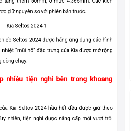
ợc tăng thêm 50mm, ở mức 4.365mm. Các kích 
ược giữ nguyên so với phiên bản trước.
”, chiếc Seltos 2024 được hãng ứng dụng các hình 
ản nhiệt “mũi hổ” đặc trưng của Kia được mở rộng 
g dòng chạy. 
p nhiều tiện nghi bên trong khoang 
 của Kia Seltos 2024 hầu hết đều được giữ theo 
uy nhiên, tiện nghi được nâng cấp mới vượt trội 