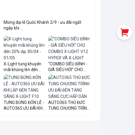
Mừng đại lễ Quốc Khánh 2/9 - ưu đãi ngất
ngây khi ...
X-Light tung khuyến
“COMBO SIÊU ĐỈNH -
mãi khủng lên đến
GIÁ SIÊU HỜI” CHO
20...
COM...
TƯNG BỪNG ĐÓN LỄ -
AUTO365 THỦ ĐỨC
AUTO365 ƯU ĐÃI KHI
TUNG CHƯƠNG TRÌNH
LẮ...
ƯU ĐÃI...