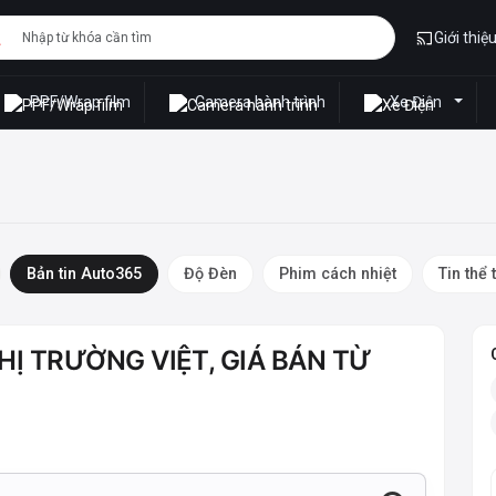
Giới thiệ
PPF/Wrap film
Camera hành trình
Xe Điện
Bản tin Auto365
Độ Đèn
Phim cách nhiệt
Tin thể 
HỊ TRƯỜNG VIỆT, GIÁ BÁN TỪ