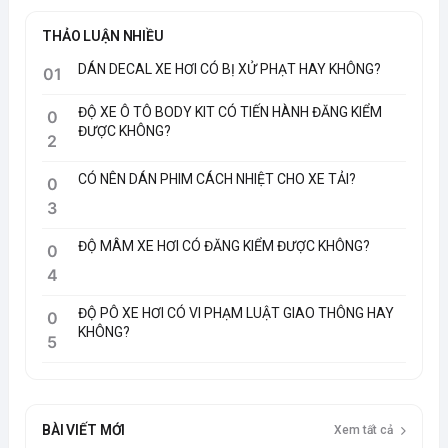
THẢO LUẬN NHIỀU
DÁN DECAL XE HƠI CÓ BỊ XỬ PHẠT HAY KHÔNG?
01
ĐỘ XE Ô TÔ BODY KIT CÓ TIẾN HÀNH ĐĂNG KIỂM
0
ĐƯỢC KHÔNG?
2
CÓ NÊN DÁN PHIM CÁCH NHIỆT CHO XE TẢI?
0
3
ĐỘ MÂM XE HƠI CÓ ĐĂNG KIỂM ĐƯỢC KHÔNG?
0
4
ĐỘ PÔ XE HƠI CÓ VI PHẠM LUẬT GIAO THÔNG HAY
0
KHÔNG?
5
BÀI VIẾT MỚI
Xem tất cả