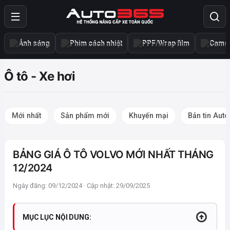
Ánh sáng
Phim cách nhiệt
PPF/Wrap film
Camer
Ô tô - Xe hơi
Mới nhất
Sản phẩm mới
Khuyến mại
Bản tin Aut
BẢNG GIÁ Ô TÔ VOLVO MỚI NHẤT THÁNG
12/2024
Ngày đăng: 09/12/2024 · Cập nhật: 29/09/2025
MỤC LỤC NỘI DUNG: