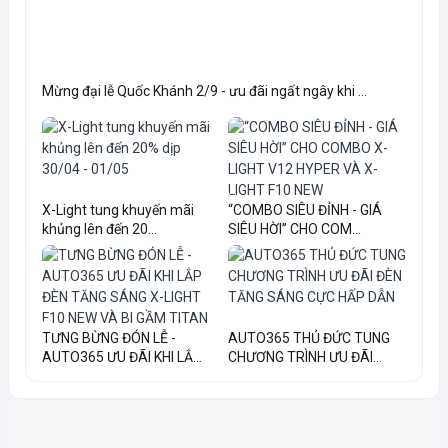
Mừng đại lễ Quốc Khánh 2/9 - ưu đãi ngất ngây khi ...
X-Light tung khuyến mãi
“COMBO SIÊU ĐỈNH - GIÁ
khủng lên đến 20...
SIÊU HỜI” CHO COM...
TƯNG BỪNG ĐÓN LỄ -
AUTO365 THỦ ĐỨC TUNG
AUTO365 ƯU ĐÃI KHI LẮ...
CHƯƠNG TRÌNH ƯU ĐÃI...