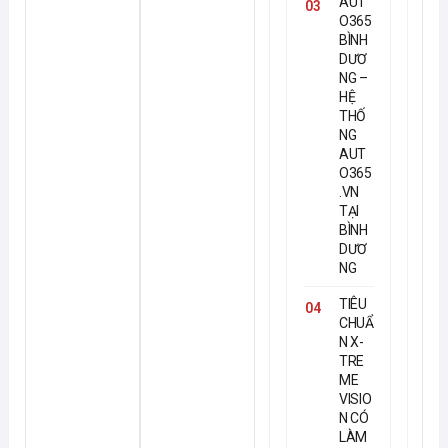
AUT
03
O365
BÌNH
DƯƠ
NG –
HỆ
THỐ
NG
AUT
O365
.VN
TẠI
BÌNH
DƯƠ
NG
TIÊU
04
CHUẨ
N X-
TRE
ME
VISIO
N CÓ
LÀM