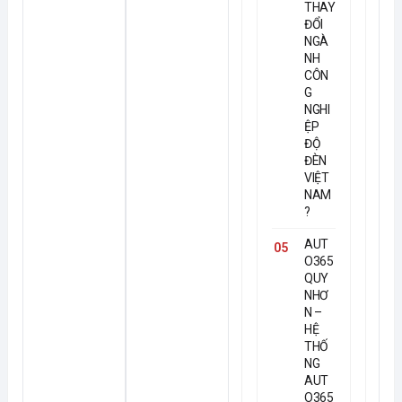
THAY
ĐỔI
NGÀ
NH
CÔN
G
NGHI
ỆP
ĐỘ
ĐÈN
VIỆT
NAM
?
AUT
05
O365
QUY
NHƠ
N –
HỆ
THỐ
NG
AUT
O365