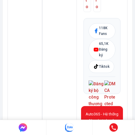
118K
Fans
65,1K
Đăng
ký
Tiktok
Auto365 - Hệ thống
độ xe hơi chuyên
nghiệp: Đèn, Phim
Cách Nhiệt, Màn Hình