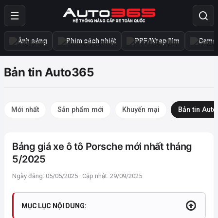
Ánh sáng
Phim cách nhiệt
PPF/Wrap film
Camer
Bản tin Auto365
Mới nhất
Sản phẩm mới
Khuyến mại
Bản tin Aut
Bảng giá xe ô tô Porsche mới nhất tháng
5/2025
Ngày đăng: 05/05/2025 · Cập nhật: 29/09/2025
MỤC LỤC NỘI DUNG: