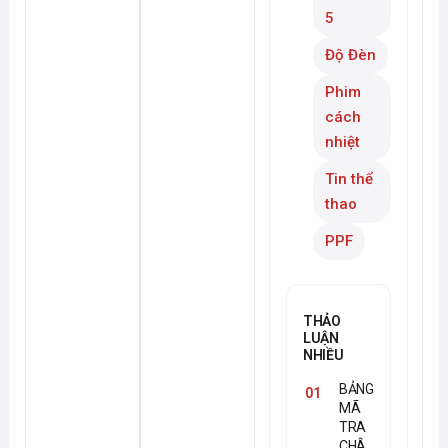
5
Độ Đèn
Phim
cách
nhiệt
Tin thể
thao
PPF
THẢO
LUẬN
NHIỀU
BẢNG
01
MÃ
TRA
CHÂ