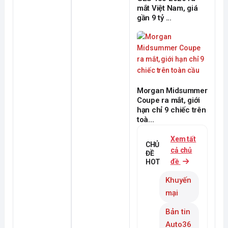
mắt Việt Nam, giá
gần 9 tỷ ...
Morgan Midsummer
Coupe ra mắt, giới
hạn chỉ 9 chiếc trên
toà...
Xem tất
CHỦ
cả chủ
ĐỀ
đề
HOT
Khuyến
mại
Bản tin
Auto36