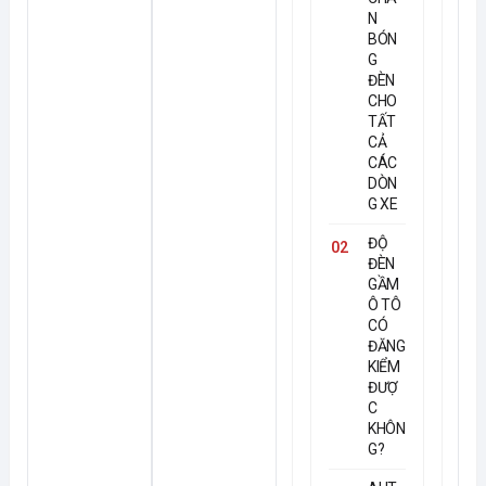
N
BÓN
G
ĐÈN
CHO
TẤT
CẢ
CÁC
DÒN
G XE
ĐỘ
02
ĐÈN
GẦM
Ô TÔ
CÓ
ĐĂNG
KIỂM
ĐƯỢ
C
KHÔN
G?