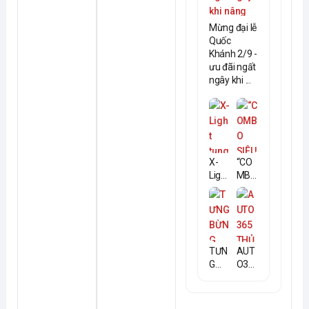
Mừng đại lễ
Quốc
Khánh 2/9 -
ưu đãi ngất
ngây khi ...
X-
“CO
Light
MBO
tung
SIÊU
khuy
ĐỈNH
ến
- GIÁ
mãi
SIÊU
khủn
HỜI”
TƯN
AUT
g lên
CHO
G
O36
đến
COM
BỪN
5
20...
...
G
THỦ
ĐÓN
ĐỨC