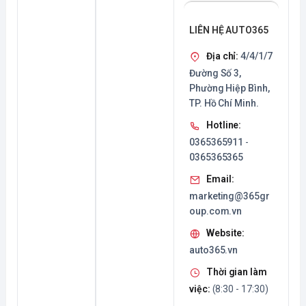
LỄ -
TUN
AUT
G
LIÊN HỆ AUTO365
O36
CHƯ
5 ƯU
ƠNG
Địa chỉ:
4/4/1/7
ĐÃI
TRÌN
KHI
H ƯU
Đường Số 3,
LẮ...
ĐÃI...
Phường Hiệp Bình,
TP. Hồ Chí Minh.
Hotline:
0365365911
-
0365365365
Email:
marketing@365gr
oup.com.vn
Website:
auto365.vn
Thời gian làm
việc:
(8:30 - 17:30)