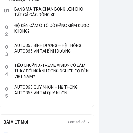
BẢNG MÃ TRA CHÂN BÓNG ĐÈN CHO
01
TẤT CẢ CÁC DÒNG XE
ĐỘ ĐÈN GẦM Ô TÔ CÓ ĐĂNG KIỂM ĐƯỢC
0
KHÔNG?
2
AUTO365 BÌNH DƯƠNG – HỆ THỐNG
0
AUTO365.VN TẠI BÌNH DƯƠNG
3
TIÊU CHUẨN X-TREME VISION CÓ LÀM
0
THAY ĐỔI NGÀNH CÔNG NGHIỆP ĐỘ ĐÈN
4
VIỆT NAM?
AUTO365 QUY NHƠN – HỆ THỐNG
0
AUTO365.VN TẠI QUY NHƠN
5
BÀI VIẾT MỚI
Xem tất cả