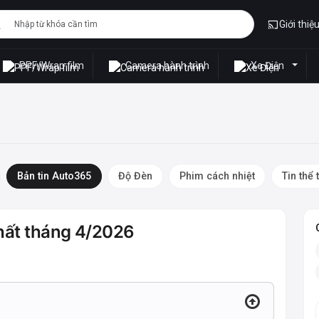
Giới thiệ
PPF/Wrap film
Camera hành trình
Xe Điện
Bản tin Auto365
Độ Đèn
Phim cách nhiệt
Tin thể 
hất tháng 4/2026