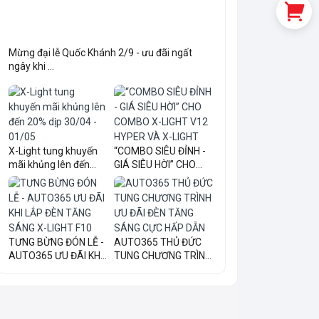
Mừng đại lễ Quốc Khánh 2/9 - ưu đãi ngất
ngây khi ...
X-Light tung khuyến
“COMBO SIÊU ĐỈNH -
mãi khủng lên đến
GIÁ SIÊU HỜI” CHO
20...
COM...
TƯNG BỪNG ĐÓN LỄ -
AUTO365 THỦ ĐỨC
AUTO365 ƯU ĐÃI KHI
TUNG CHƯƠNG TRÌNH
LẮ...
ƯU ĐÃI...