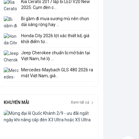
Kia Cerato 2017 lắp bi LED V20 New
2025: Cụm đèn c...
Bi gầm đi mưa sương mù nên chọn
dải sáng rộng hay ...
Honda City 2026 lột xác thiết kế, giá
khởi điểm từ...
Jeep Cherokee chuẩn bị mở bán tại
Việt Nam, hé lộ ...
Mercedes-Maybach GLS 480 2026 ra
mắt Việt Nam, giá...
KHUYẾN MÃI
Xem tất cả