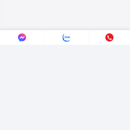
LIÊN HỆ AUTO365
Địa chỉ:
4/4/1/7 Đường Số 3, Phường Hiệp Bình, TP. Hồ Chí Minh.
Hotline:
0365365911
-
0365365365
Email:
marketing@365group.com.vn