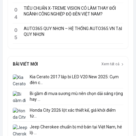
TIÊU CHUẨN X-TREME VISION CÓ LÀM THAY ĐỔI
0
NGÀNH CÔNG NGHIỆP ĐỘ ĐÈN VIỆT NAM?
4
AUTO365 QUY NHƠN – HỆ THỐNG AUTO365.VN TẠI
0
QUY NHƠN
5
BÀI VIẾT MỚI
Xem tất cả
Kia Cerato 2017 lắp bi LED V20 New 2025: Cụm
đèn c...
Bi gầm đi mưa sương mù nên chọn dải sáng rộng
hay ...
Honda City 2026 lột xác thiết kế, giá khởi điểm
từ...
Jeep Cherokee chuẩn bị mở bán tại Việt Nam, hé
lộ ...