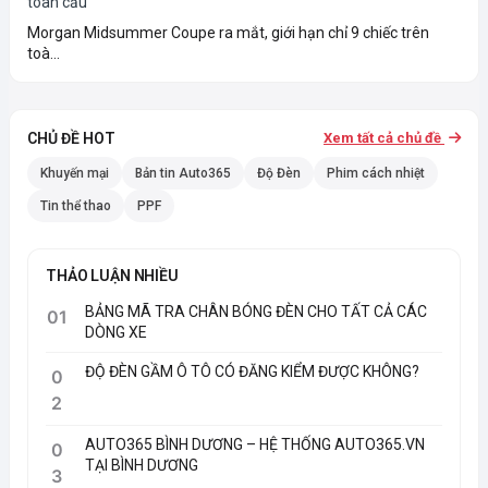
Morgan Midsummer Coupe ra mắt, giới hạn chỉ 9 chiếc trên
toà...
CHỦ ĐỀ HOT
Xem tất cả chủ đề
Khuyến mại
Bản tin Auto365
Độ Đèn
Phim cách nhiệt
Tin thể thao
PPF
THẢO LUẬN NHIỀU
BẢNG MÃ TRA CHÂN BÓNG ĐÈN CHO TẤT CẢ CÁC
01
DÒNG XE
ĐỘ ĐÈN GẦM Ô TÔ CÓ ĐĂNG KIỂM ĐƯỢC KHÔNG?
0
2
AUTO365 BÌNH DƯƠNG – HỆ THỐNG AUTO365.VN
0
TẠI BÌNH DƯƠNG
3