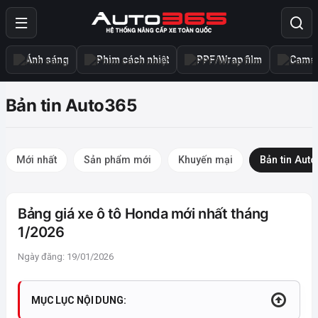
Ánh sáng
Phim cách nhiệt
PPF/Wrap film
Camer
Bản tin Auto365
Mới nhất
Sản phẩm mới
Khuyến mại
Bản tin Aut
Bảng giá xe ô tô Honda mới nhất tháng
1/2026
Ngày đăng: 19/01/2026
MỤC LỤC NỘI DUNG: