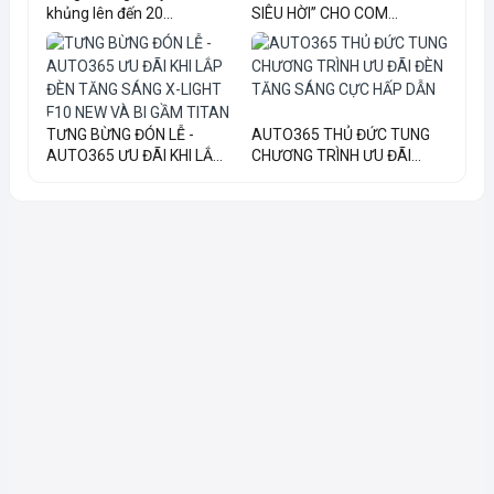
khủng lên đến 20...
SIÊU HỜI” CHO COM...
TƯNG BỪNG ĐÓN LỄ -
AUTO365 THỦ ĐỨC TUNG
AUTO365 ƯU ĐÃI KHI LẮ...
CHƯƠNG TRÌNH ƯU ĐÃI...