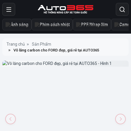
Ánh sáng
Phim cách nhiệt
PPF/Wrap film
Camer
Trang chủ
Sản Phẩm
Vô lăng carbon cho FORD đẹp, giá rẻ tại AUTO365