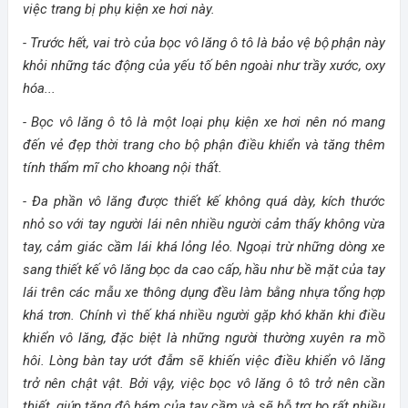
việc trang bị phụ kiện xe hơi này.
- Trước hết, vai trò của bọc vô lăng ô tô là bảo vệ bộ phận này
khỏi những tác động của yếu tố bên ngoài như trầy xước, oxy
hóa...
- Bọc vô lăng ô tô là một loại phụ kiện xe hơi nên nó mang
đến vẻ đẹp thời trang cho bộ phận điều khiển và tăng thêm
tính thẩm mĩ cho khoang nội thất.
- Đa phần vô lăng được thiết kế không quá dày, kích thước
nhỏ so với tay người lái nên nhiều người cảm thấy không vừa
tay, cảm giác cầm lái khá lỏng lẻo. Ngoại trừ những dòng xe
sang thiết kế vô lăng bọc da cao cấp, hầu như bề mặt của tay
lái trên các mẫu xe thông dụng đều làm bằng nhựa tổng hợp
khá trơn. Chính vì thế khá nhiều người gặp khó khăn khi điều
khiển vô lăng, đặc biệt là những người thường xuyên ra mồ
hôi. Lòng bàn tay ướt đẫm sẽ khiến việc điều khiển vô lăng
trở nên chật vật. Bởi vậy, việc bọc vô lăng ô tô trở
nên cần
thiết, giúp tăng độ bám của tay cầm và sẽ hỗ trợ họ rất nhiều