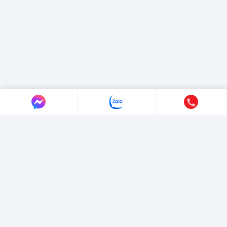
LIÊN HỆ AUTO365
Địa chỉ:
4/4/1/7 Đường Số 3, Phường Hiệp Bình, TP. Hồ Chí Minh.