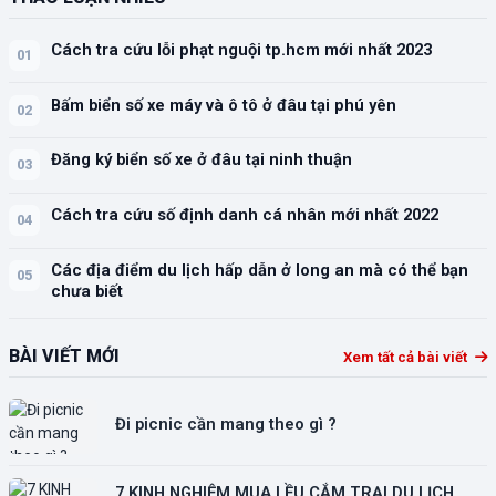
Cách tra cứu lỗi phạt nguội tp.hcm mới nhất 2023
01
Bấm biển số xe máy và ô tô ở đâu tại phú yên
02
Đăng ký biển số xe ở đâu tại ninh thuận
03
Cách tra cứu số định danh cá nhân mới nhất 2022
04
Các địa điểm du lịch hấp dẫn ở long an mà có thể bạn
05
chưa biết
BÀI VIẾT MỚI
Xem tất cả bài viết
Đi picnic cần mang theo gì ?
7 KINH NGHIỆM MUA LỀU CẮM TRẠI DU LỊCH