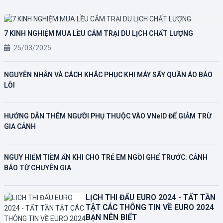
7 KINH NGHIỆM MUA LỀU CẮM TRẠI DU LỊCH CHẤT LƯỢNG
25/03/2025
NGUYÊN NHÂN VÀ CÁCH KHẮC PHỤC KHI MÁY SẤY QUẦN ÁO BÁO
LỖI
HƯỚNG DẪN THÊM NGƯỜI PHỤ THUỘC VÀO VNeID ĐỂ GIẢM TRỪ
GIA CẢNH
NGUY HIỂM TIỀM ẨN KHI CHO TRẺ EM NGỒI GHẾ TRƯỚC: CẢNH
BÁO TỪ CHUYÊN GIA
LỊCH THI ĐẤU EURO 2024 - TẤT TẦN
TẬT CÁC THÔNG TIN VỀ EURO 2024
BẠN NÊN BIẾT