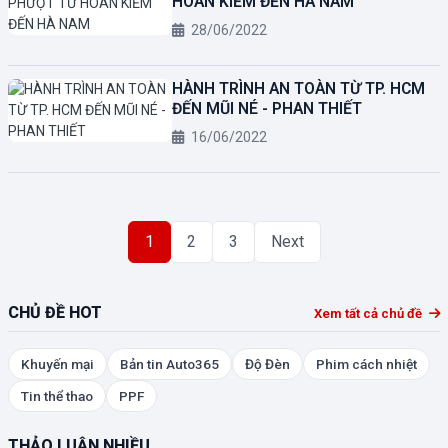
HOÀN KIẾM ĐẾN HÀ NAM
28/06/2022
HÀNH TRÌNH AN TOÀN TỪ TP. HCM
ĐẾN MŨI NÉ - PHAN THIẾT
16/06/2022
1
2
3
Next
CHỦ ĐỀ HOT
Xem tất cả chủ đề
Khuyến mại
Bản tin Auto365
Độ Đèn
Phim cách nhiệt
Tin thể thao
PPF
THẢO LUẬN NHIỀU