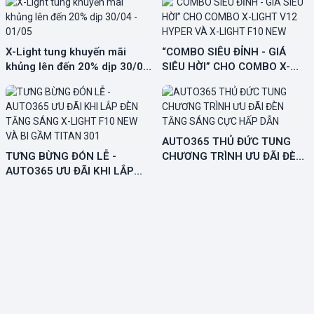
X-Light tung khuyến mãi
“COMBO SIÊU ĐỈNH - GIÁ
khủng lên đến 20% dịp 30/04
SIÊU HỜI” CHO COMBO X-
- 01/05
LIGHT V12 HYPER VÀ X-
LIGHT F10 NEW
AUTO365 THỦ ĐỨC TUNG
TƯNG BỪNG ĐÓN LỄ -
CHƯƠNG TRÌNH ƯU ĐÃI ĐÈN
AUTO365 ƯU ĐÃI KHI LẮP
TĂNG SÁNG CỰC HẤP DẪN
ĐÈN TĂNG SÁNG X-LIGHT
F10 NEW VÀ BI GẦM TITAN
301