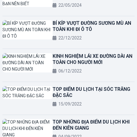
22/05/2024
BÍ KÍP VƯỢT ĐƯỜNG SƯƠNG MÙ AN
TOÀN KHI ĐI Ô TÔ
22/12/2022
KINH NGHIỆM LÁI XE ĐƯỜNG DÀI AN
TOÀN CHO NGƯỜI MỚI
06/12/2022
TOP ĐIỂM DU LỊCH TẠI SÓC TRĂNG
ĐẶC SẮC
15/09/2022
TOP NHỮNG ĐỊA ĐIỂM DU LỊCH KHI
ĐẾN KIÊN GIANG
04/09/2022