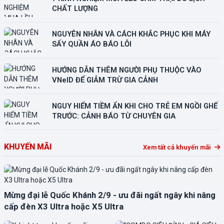
CHẤT LƯỢNG
NGUYÊN NHÂN VÀ CÁCH KHẮC PHỤC KHI MÁY
SẤY QUẦN ÁO BÁO LỖI
HƯỚNG DẪN THÊM NGƯỜI PHỤ THUỘC VÀO
VNeID ĐỂ GIẢM TRỪ GIA CẢNH
NGUY HIỂM TIỀM ẨN KHI CHO TRẺ EM NGỒI GHẾ
TRƯỚC: CẢNH BÁO TỪ CHUYÊN GIA
KHUYẾN MÃI
Xem tất cả khuyến mãi
Mừng đại lễ Quốc Khánh 2/9 - ưu đãi ngất ngây khi nâng
cấp đèn X3 Ultra hoặc X5 Ultra