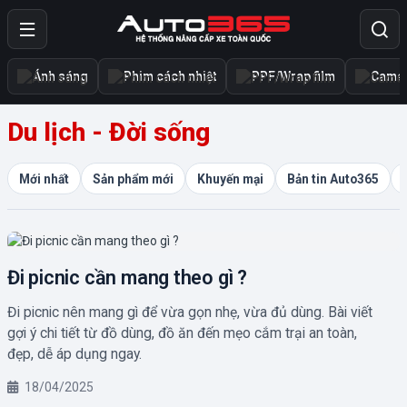
Ánh sáng
Phim cách nhiệt
PPF/Wrap film
Camer
Du lịch - Đời sống
Mới nhất
Sản phẩm mới
Khuyến mại
Bản tin Auto365
Đi picnic cần mang theo gì ?
Đi picnic nên mang gì để vừa gọn nhẹ, vừa đủ dùng. Bài viết
gợi ý chi tiết từ đồ dùng, đồ ăn đến mẹo cắm trại an toàn,
đẹp, dễ áp dụng ngay.
18/04/2025