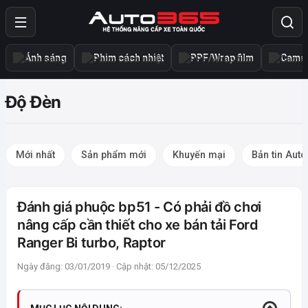
Ánh sáng
Phim cách nhiệt
PPF/Wrap film
Camer
Độ Đèn
Mới nhất
Sản phẩm mới
Khuyến mại
Bản tin Aut
Đánh giá phuộc bp51 - Có phải đồ chơi
nâng cấp cần thiết cho xe bán tải Ford
Ranger Bi turbo, Raptor
Ngày đăng: 03/01/2019 · Cập nhật: 05/12/2025