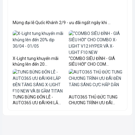
Mừng đại lễ Quốc Khánh 2/9 - ưu đãi ngất ngây khi ...
X-Light tung khuyến mãi
“COMBO SIÊU ĐỈNH - GIÁ
khủng lên đến 20...
SIÊU HỜI” CHO COM...
TƯNG BỪNG ĐÓN LỄ -
AUTO365 THỦ ĐỨC TUNG
AUTO365 ƯU ĐÃI KHI LẮ...
CHƯƠNG TRÌNH ƯU ĐÃI...