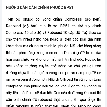
HƯỚNG DẪN CĂN CHỈNH PHUỘC BP51
Trên bộ phuộc có vòng chỉnh Compress (độ nén), 
Rebound (độ bật) của lò xo. BP51 có thể tùy chỉnh 
Compress 10 cấp độ và Rebound 10 cấp độ. Tuỳ theo xe 
chở thêm nhiều hàng hóa hoặc đi trên các loại địa hình 
khác nhau mà chúng ta chỉnh lại phuộc. Nếu chở hàng nặng 
thì cần phải tăng vòng compress Damping để lò xo dài 
hơn giúp chiếc xe không bị hết hành trình phuộc. Ngược lại 
nếu không thường xuyên chở nặng và chủ yếu đi trên 
đường nhựa thì cần giảm vòng compress damping để xe 
êm ái và bám đường hơn. Nếu đi Offroad thì cần phải tăng 
compress của phuộc nếu xe lao vào ổ gà thì sẽ không bị 
nẩy lên, mà lò xo sẽ đàn hồi. Còn nếu đi đường Onroad thì 
cần phải chỉnh độ rebound thật chuẩn, khi qua ổ gà thì 
phần rebound là phần triệt tiêu phản hồi, rebound càng 