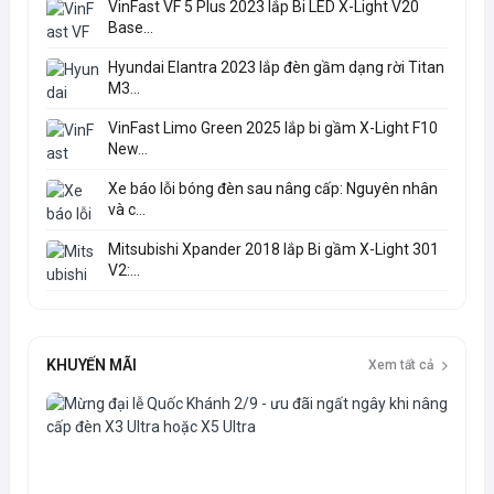
VinFast VF 5 Plus 2023 lắp Bi LED X-Light V20
Base...
Hyundai Elantra 2023 lắp đèn gầm dạng rời Titan
M3...
VinFast Limo Green 2025 lắp bi gầm X-Light F10
New...
Xe báo lỗi bóng đèn sau nâng cấp: Nguyên nhân
và c...
Mitsubishi Xpander 2018 lắp Bi gầm X-Light 301
V2:...
KHUYẾN MÃI
Xem tất cả