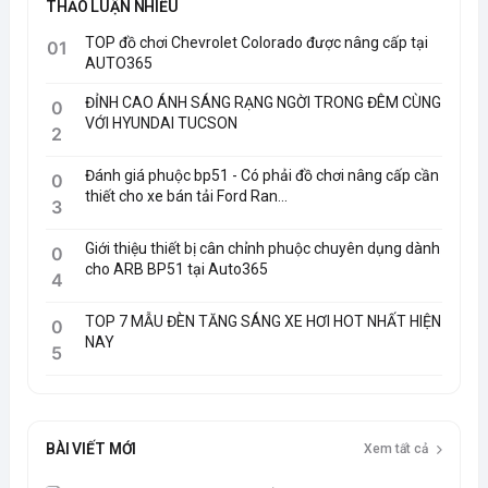
THẢO LUẬN NHIỀU
TOP đồ chơi Chevrolet Colorado được nâng cấp tại
01
AUTO365
ĐỈNH CAO ÁNH SÁNG RẠNG NGỜI TRONG ĐÊM CÙNG
0
VỚI HYUNDAI TUCSON
2
Đánh giá phuộc bp51 - Có phải đồ chơi nâng cấp cần
0
thiết cho xe bán tải Ford Ran...
3
Giới thiệu thiết bị cân chỉnh phuộc chuyên dụng dành
0
cho ARB BP51 tại Auto365
4
TOP 7 MẪU ĐÈN TĂNG SÁNG XE HƠI HOT NHẤT HIỆN
0
NAY
5
BÀI VIẾT MỚI
Xem tất cả