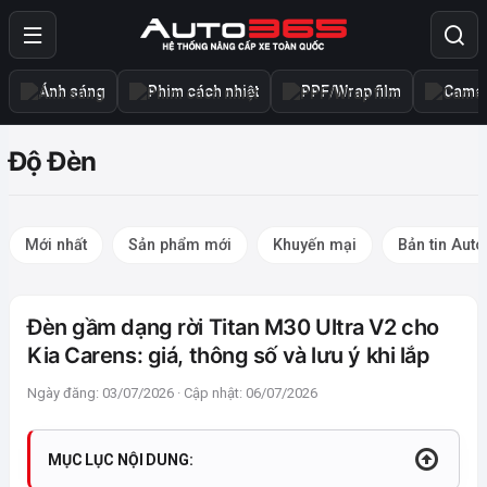
Ánh sáng
Phim cách nhiệt
PPF/Wrap film
Camer
Độ Đèn
Mới nhất
Sản phẩm mới
Khuyến mại
Bản tin Aut
Đèn gầm dạng rời Titan M30 Ultra V2 cho
Kia Carens: giá, thông số và lưu ý khi lắp
Ngày đăng: 03/07/2026 · Cập nhật: 06/07/2026
MỤC LỤC NỘI DUNG: