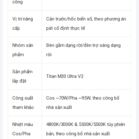
công
Vị trí nâng
Cản trước/hốc biển số, theo phương án
cấp
pát cố định thực tế
Nhóm sản
Đèn gầm dạng rời/đèn trợ sáng dạng
phẩm
rời
Sản phẩm
Titan M30 Ultra V2
lắp đặt
Công suất
Cos ~70W/Pha ~95W, theo công bố
tham khảo
nhà sản xuất
Nhiệt màu
4800K/3000K & 5500K/5500K tùy phiên
Cos/Pha
bản, theo công bố nhà sản xuất