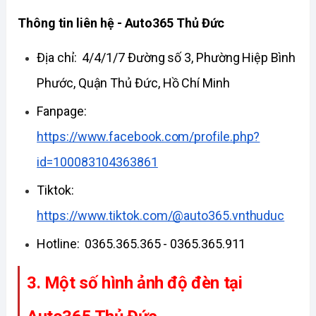
Thông tin liên hệ - Auto365 Thủ Đức
Địa chỉ: 
 4/4/1/7 Đường số 3, Phường Hiệp Bình 
Phước, Quận Thủ Đức, Hồ Chí Minh
Fanpage: 
https://www.facebook.com/profile.php?
id=100083104363861
Tiktok: 
https://www.tiktok.com/@auto365.vnthuduc
Hotline:  0365.365.365 - 0365.365.911
3. Một số hình ảnh độ đèn tại 