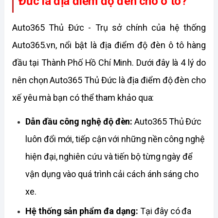
Đức là địa điểm độ đèn cho ô tô?
Auto365 Thủ Đức - Trụ sở chính của hệ thống 
Auto365.vn, nổi bật là địa điểm độ đèn ô tô hàng 
đầu tại Thành Phố Hồ Chí Minh. Dưới đây là 4 lý do 
nên chọn Auto365 Thủ Đức là địa điểm độ đèn cho 
xế yêu mà bạn có thể tham khảo qua:
Dẫn đầu công nghệ độ đèn: 
Auto365 Thủ Đức 
luôn đổi mới, tiếp cận với những nền công nghệ 
hiện đại, nghiên cứu và tiến bộ từng ngày để 
vận dụng vào quá trình cải cách ánh sáng cho 
xe.
Hệ thống sản phẩm đa dạng:
 Tại đây có đa 