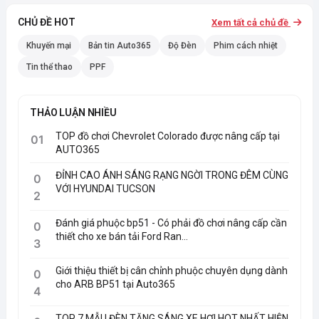
CHỦ ĐỀ HOT
Xem tất cả chủ đề
Khuyến mại
Bản tin Auto365
Độ Đèn
Phim cách nhiệt
Tin thể thao
PPF
THẢO LUẬN NHIỀU
TOP đồ chơi Chevrolet Colorado được nâng cấp tại
01
AUTO365
ĐỈNH CAO ÁNH SÁNG RẠNG NGỜI TRONG ĐÊM CÙNG
0
VỚI HYUNDAI TUCSON
2
Đánh giá phuộc bp51 - Có phải đồ chơi nâng cấp cần
0
thiết cho xe bán tải Ford Ran...
3
Giới thiệu thiết bị cân chỉnh phuộc chuyên dụng dành
0
cho ARB BP51 tại Auto365
4
TOP 7 MẪU ĐÈN TĂNG SÁNG XE HƠI HOT NHẤT HIỆN