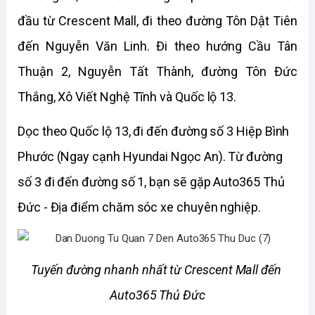
đầu từ Crescent Mall, đi theo đường Tôn Dật Tiên 
đến Nguyễn Văn Linh. Đi theo hướng Cầu Tân 
Thuận 2, Nguyễn Tất Thành, đường Tôn Đức 
Thắng, Xô Viết Nghệ Tĩnh và Quốc lộ 13. 
Dọc theo Quốc lộ 13, đi đến đường số 3 Hiệp Bình 
Phước (Ngay cạnh Hyundai Ngọc An). Từ đường 
số 3 đi đến đường số 1, bạn sẽ gặp Auto365 Thủ 
Đức - Địa điểm chăm sóc xe chuyên nghiệp.
Tuyến đường nhanh nhất từ Crescent Mall đến 
Auto365 Thủ Đức