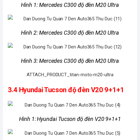
Hình 1: Mercedes C300 độ đèn M20 Ultra
Hình 2: Mercedes C300 độ đèn M20 Ultra
Hình 3: Mercedes C300 độ đèn M20 Ultra
ATTACH_PRODUCT_titan-moto-m20-ultra
3.4 Hyundai Tucson độ đèn V20 9+1+1
Hình 1: Hyundai Tucson độ đèn V20 9+1+1