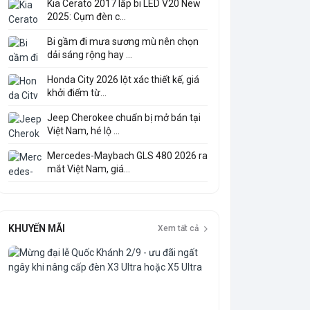
Kia Cerato 2017 lắp bi LED V20 New
2025: Cụm đèn c...
Bi gầm đi mưa sương mù nên chọn
dải sáng rộng hay ...
Honda City 2026 lột xác thiết kế, giá
khởi điểm từ...
Jeep Cherokee chuẩn bị mở bán tại
Việt Nam, hé lộ ...
Mercedes-Maybach GLS 480 2026 ra
mắt Việt Nam, giá...
KHUYẾN MÃI
Xem tất cả