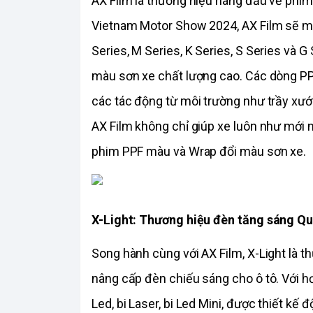
AX Film là thương hiệu hàng đầu về phim 
Vietnam Motor Show 2024, AX Film sẽ 
Series, M Series, K Series, S Series và 
màu sơn xe chất lượng cao. Các dòng PPF
các tác động từ môi trường như trầy xước
AX Film không chỉ giúp xe luôn như mới 
phim PPF màu và Wrap đổi màu sơn xe. 
X-Light: Thương hiệu đèn tăng sáng Q
Song hành cùng với AX Film, X-Light là t
nâng cấp đèn chiếu sáng cho ô tô. Với hơ
Led, bi Laser, bi Led Mini, được thiết kế 