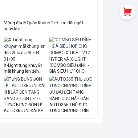
Mừng đại lễ Quốc Khánh 2/9 - ưu đãi ngất
ngây khi ...
X-Light tung khuyến
“COMBO SIÊU ĐỈNH -
mãi khủng lên đến
GIÁ SIÊU HỜI” CHO
20...
COM...
TƯNG BỪNG ĐÓN LỄ -
AUTO365 THỦ ĐỨC
AUTO365 ƯU ĐÃI KHI
TUNG CHƯƠNG TRÌNH
LẮ...
ƯU ĐÃI...