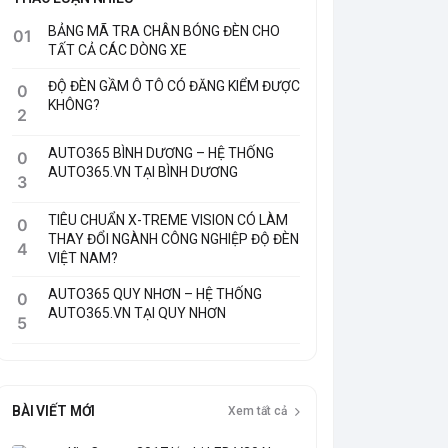
BẢNG MÃ TRA CHÂN BÓNG ĐÈN CHO
01
TẤT CẢ CÁC DÒNG XE
ĐỘ ĐÈN GẦM Ô TÔ CÓ ĐĂNG KIỂM ĐƯỢC
0
KHÔNG?
2
AUTO365 BÌNH DƯƠNG – HỆ THỐNG
0
AUTO365.VN TẠI BÌNH DƯƠNG
3
TIÊU CHUẨN X-TREME VISION CÓ LÀM
0
THAY ĐỔI NGÀNH CÔNG NGHIỆP ĐỘ ĐÈN
4
VIỆT NAM?
AUTO365 QUY NHƠN – HỆ THỐNG
0
AUTO365.VN TẠI QUY NHƠN
5
BÀI VIẾT MỚI
Xem tất cả