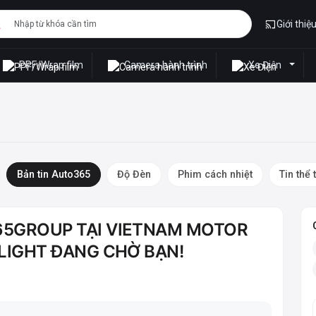
Giới thiệ
PPF/Wrap film
Camera hành trình
Xe Điện
Bản tin Auto365
Độ Đèn
Phim cách nhiệt
Tin thể 
65GROUP TẠI VIETNAM MOTOR
-LIGHT ĐANG CHỜ BẠN!