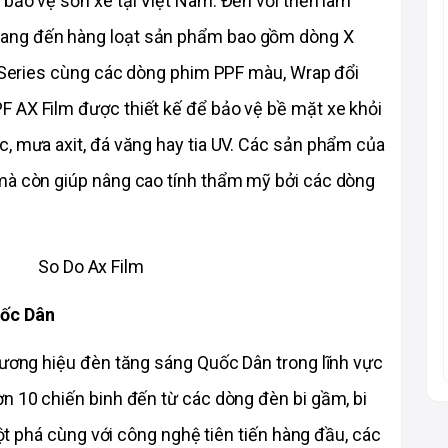
bảo vệ sơn xe tại Việt Nam. Đến với triển lãm 
mang đến hàng loạt sản phẩm bao gồm dòng 
X 
G Series cùng các dòng phim PPF màu, Wrap đổi 
 AX Film được thiết kế để bảo vệ bề mặt xe khỏi 
, mưa axit, đá văng hay tia UV. Các sản phẩm của 
mà còn giúp nâng cao tính thẩm mỹ bởi các dòng 
uốc Dân
hương hiệu đèn tăng sáng Quốc Dân trong lĩnh vực 
n 10 chiến binh đến từ các dòng đèn bi gầm, bi 
đột phá cùng với công nghệ tiên tiến hàng đầu, các 