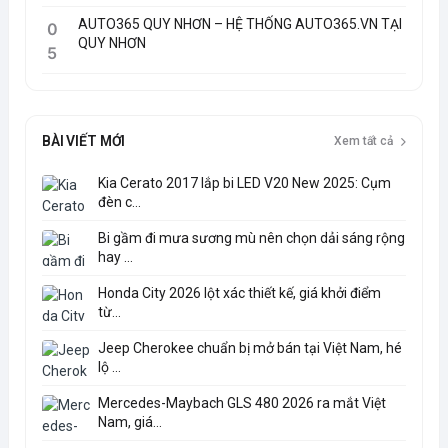
AUTO365 QUY NHƠN – HỆ THỐNG AUTO365.VN TẠI
0
QUY NHƠN
5
BÀI VIẾT MỚI
Xem tất cả
Kia Cerato 2017 lắp bi LED V20 New 2025: Cụm
đèn c...
Bi gầm đi mưa sương mù nên chọn dải sáng rộng
hay ...
Honda City 2026 lột xác thiết kế, giá khởi điểm
từ...
Jeep Cherokee chuẩn bị mở bán tại Việt Nam, hé
lộ ...
Mercedes-Maybach GLS 480 2026 ra mắt Việt
Nam, giá...