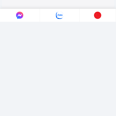
LIÊN HỆ AUTO365
Địa chỉ:
4/4/1/7 Đường Số 3, Phường Hiệp Bình, TP. Hồ Chí Minh.
Hotline:
0365365911
-
0365365365
Email:
marketing@365group.com.vn
Website:
auto365.vn
Thời gian làm việc:
(8:30 - 17:30)