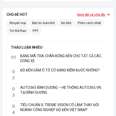
CHỦ ĐỀ HOT
Xem tất cả chủ đề
Khuyến mại
Bản tin Auto365
Độ Đèn
Phim cách nhiệt
Tin thể thao
PPF
THẢO LUẬN NHIỀU
BẢNG MÃ TRA CHÂN BÓNG ĐÈN CHO TẤT CẢ CÁC
01
DÒNG XE
ĐỘ ĐÈN GẦM Ô TÔ CÓ ĐĂNG KIỂM ĐƯỢC KHÔNG?
0
2
AUTO365 BÌNH DƯƠNG – HỆ THỐNG AUTO365.VN
0
TẠI BÌNH DƯƠNG
3
TIÊU CHUẨN X-TREME VISION CÓ LÀM THAY ĐỔI
0
NGÀNH CÔNG NGHIỆP ĐỘ ĐÈN VIỆT NAM?
4