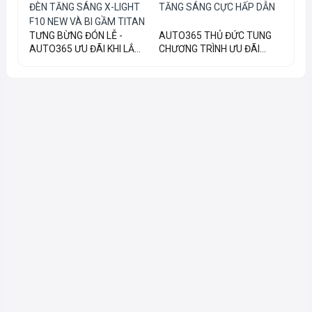
TƯNG BỪNG ĐÓN LỄ -
AUTO365 THỦ ĐỨC TUNG
AUTO365 ƯU ĐÃI KHI LẮ...
CHƯƠNG TRÌNH ƯU ĐÃI...