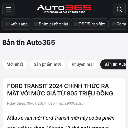
Ánh sáng
Phim cách nhiệt
PPF/Wrap film
Camer
Bản tin Auto365
Mới nhất
Sản phẩm mới
Khuyến mại
Bản tin Aut
FORD TRANSIT 2024 CHÍNH THỨC RA
MẮT VỚI MỨC GIÁ TỪ 905 TRIỆU ĐỒNG
Ngày đăng: 06/07/2024 · Cập nhật: 29/09/2025
Mẫu xe van mới Ford Transit mới này có ba phiên 