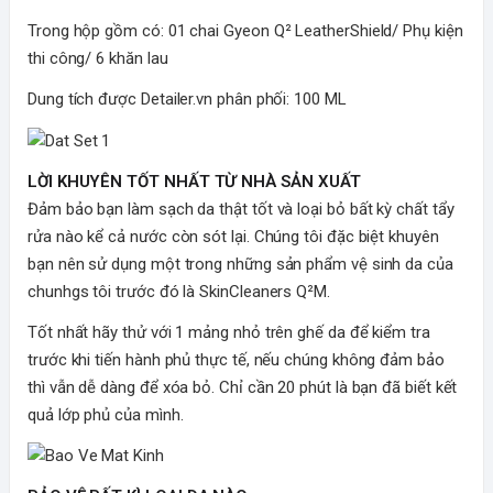
Trong hộp gồm có: 01 chai Gyeon Q² LeatherShield/ Phụ kiện
thi công/ 6 khăn lau
Dung tích được Detailer.vn phân phối: 100 ML
LỜI KHUYÊN TỐT NHẤT TỪ NHÀ SẢN XUẤT
Đảm bảo bạn làm sạch da thật tốt và loại bỏ bất kỳ chất tẩy
rửa nào kể cả nước còn sót lại. Chúng tôi đặc biệt khuyên
bạn nên sử dụng một trong những sản phẩm vệ sinh da của
chunhgs tôi trước đó là SkinCleaners Q²M.
Tốt nhất hãy thử với 1 mảng nhỏ trên ghế da để kiểm tra
trước khi tiến hành phủ thực tế, nếu chúng không đảm bảo
thì vẫn dễ dàng để xóa bỏ. Chỉ cần 20 phút là bạn đã biết kết
quả lớp phủ của mình.