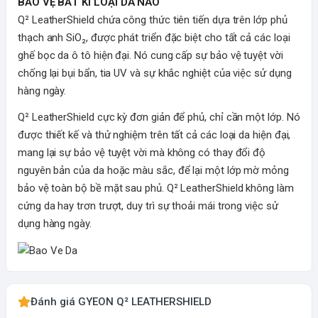
BẢO VỆ BẤT KÌ LOẠI DA NÀO
Q² LeatherShield chứa công thức tiên tiến dựa trên lớp phủ
thạch anh SiO₂, được phát triển đặc biệt cho tất cả các loại
ghế bọc da ô tô hiện đại. Nó cung cấp sự bảo vệ tuyệt vời
chống lại bụi bẩn, tia UV và sự khắc nghiệt của việc sử dụng
hàng ngày.
Q² LeatherShield cực kỳ đơn giản để phủ, chỉ cần một lớp. Nó
được thiết kế và thử nghiệm trên tất cả các loại da hiện đại,
mang lại sự bảo vệ tuyệt vời mà không có thay đổi độ
nguyên bản của da hoặc màu sắc, để lại một lớp mờ mỏng
bảo vệ toàn bộ bề mặt sau phủ. Q² LeatherShield không làm
cứng da hay trơn trượt, duy trì sự thoải mái trong việc sử
dụng hàng ngày.
Đánh giá GYEON Q² LEATHERSHIELD