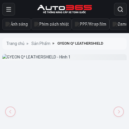
Ánh sáng
Phim cách nhiệt
PPF/Wrap film
Camer
Trang chủ
Sản Phẩm
GYEON Q² LEATHERSHIELD