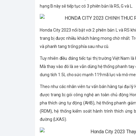
hạng B này sẽ tiếp tục có 3 phiên bản là RS, G và L.
Honda City 2023 nổi bật với 2 phiên bản L và RS k
trang bị được nhiều khách hàng mong chờ nhất. Tro
và phanh tang trống phía sau như cũ.
Tuy nhiên điều đáng tiếc tại thị trường Việt Nam l
Mà thay vào đó là xe vẫn dùng hệ thống phanh tay 
dung tích 1.5L cho sức mạnh 119 mã lực và mô-men
Theo như các nhân viên tư vấn bán hàng tại đại lý H
được trang bị gói công nghệ an toàn chủ động H
pha thích ứng tự động (AHB), hệ thống phanh giả
(RDM), hệ thống kiểm soát hành trình thích ứng 
đường (LKAS).