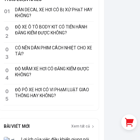
DÁN DECAL XE HƠI CÓ BỊ XỬ PHẠT HAY
01
KHÔNG?
ĐỘ XE Ô TÔ BODY KIT CÓ TIẾN HÀNH
0
ĐĂNG KIỂM ĐƯỢC KHÔNG?
2
CÓ NÊN DÁN PHIM CÁCH NHIỆT CHO XE
0
TẢI?
3
ĐỘ MÂM XE HƠI CÓ ĐĂNG KIỂM ĐƯỢC
0
KHÔNG?
4
ĐỘ PÔ XE HƠI CÓ VI PHẠM LUẬT GIAO
0
THÔNG HAY KHÔNG?
5
BÀI VIẾT MỚI
Xem tất cả
Lợi ích của việc điều khiển giọng nói