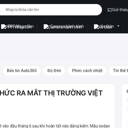
Giới thiệ
PPF/Wrap film
Camera hành trình
Xe Điện
Bản tin Auto365
Độ Đèn
Phim cách nhiệt
Tin thể 
THỨC RA MẮT THỊ TRƯỜNG VIỆT
t vào đầu tháng 6 sau khi hoàn tất việc đăng kiểm. Mẫu sedan