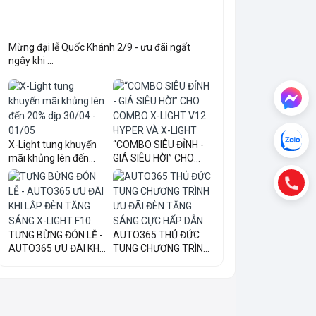
Mừng đại lễ Quốc Khánh 2/9 - ưu đãi ngất
ngây khi ...
X-Light tung khuyến
“COMBO SIÊU ĐỈNH -
mãi khủng lên đến
GIÁ SIÊU HỜI” CHO
20...
COM...
TƯNG BỪNG ĐÓN LỄ -
AUTO365 THỦ ĐỨC
AUTO365 ƯU ĐÃI KHI
TUNG CHƯƠNG TRÌNH
LẮ...
ƯU ĐÃI...