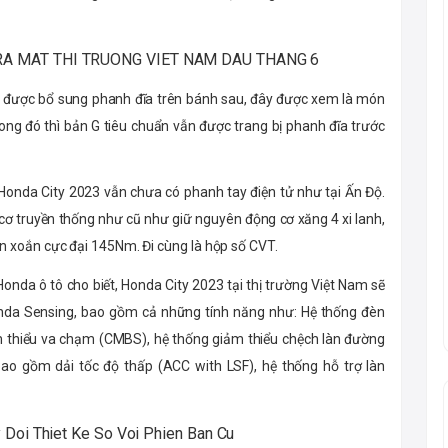
hi được bổ sung phanh đĩa trên bánh sau, đây được xem là món
ng đó thì bản G tiêu chuẩn vẫn được trang bị phanh đĩa trước
à Honda City 2023 vẫn chưa có phanh tay điện tử như tại Ấn Độ.
cơ truyền thống như cũ như giữ nguyên động cơ xăng 4 xi lanh,
 xoắn cực đại 145Nm. Đi cùng là hộp số CVT.
onda ô tô cho biết, Honda City 2023 tại thị trường Việt Nam sẽ
onda Sensing, bao gồm cả những tính năng như: Hệ thống đèn
m thiểu va chạm (CMBS), hệ thống giảm thiểu chệch làn đường
bao gồm dải tốc độ thấp (ACC with LSF), hệ thống hỗ trợ làn