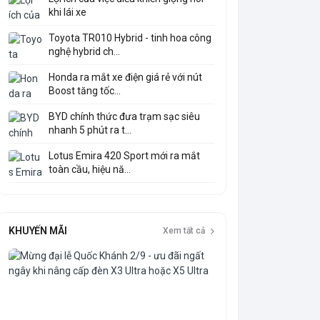
khi lái xe
Toyota TR010 Hybrid - tinh hoa công
nghệ hybrid ch...
Honda ra mắt xe điện giá rẻ với nút
Boost tăng tốc...
BYD chính thức đưa trạm sạc siêu
nhanh 5 phút ra t...
Lotus Emira 420 Sport mới ra mắt
toàn cầu, hiệu nă...
KHUYẾN MÃI
Xem tất cả