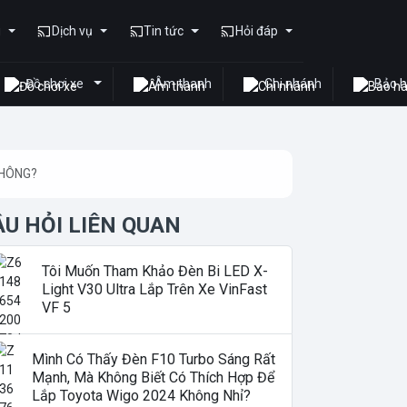
u
Dịch vụ
Tin tức
Hỏi đáp
Đồ chơi xe
Âm thanh
Chi nhánh
Bảo 
KHÔNG?
ÂU HỎI LIÊN QUAN
Tôi Muốn Tham Khảo Đèn Bi LED X-
Light V30 Ultra Lắp Trên Xe VinFast
VF 5
Mình Có Thấy Đèn F10 Turbo Sáng Rất
Mạnh, Mà Không Biết Có Thích Hợp Để
Lắp Toyota Wigo 2024 Không Nhỉ?