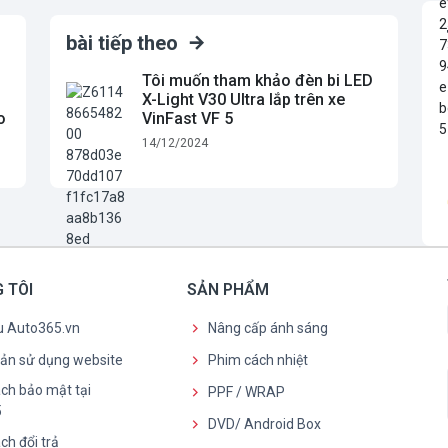
bài tiếp theo
Tôi muốn tham khảo đèn bi LED
X-Light V30 Ultra lắp trên xe
o
VinFast VF 5
14/12/2024
 TÔI
SẢN PHẨM
ệu Auto365.vn
Nâng cấp ánh sáng
oản sử dụng website
Phim cách nhiệt
ch bảo mật tại
PPF / WRAP
5
DVD/ Android Box
ch đổi trả