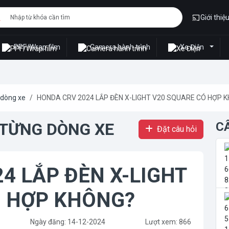
Giới thiệ
PPF/Wrap film
Camera hành trình
Xe Điện
 dòng xe
HONDA CRV 2024 LẮP ĐÈN X-LIGHT V20 SQUARE CÓ HỢP 
 TỪNG DÒNG XE
C
Đặt câu hỏi
4 LẮP ĐÈN X-LIGHT
Ó HỢP KHÔNG?
Ngày đăng: 14-12-2024
Lượt xem: 866