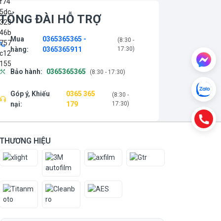
TỔNG ĐÀI HỖ TRỢ
Mua
0365365365 -
(8:30 -
hàng:
0365365911
17:30)
Bảo hành:
0365365365
(8:30 - 17:30)
Góp ý, Khiếu
0365 365
(8:30 -
nại:
179
17:30)
THƯƠNG HIỆU