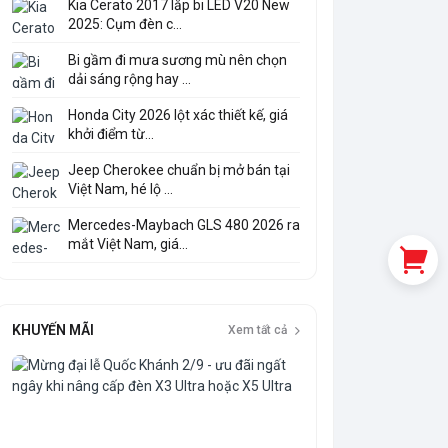
Kia Cerato 2017 lắp bi LED V20 New
2025: Cụm đèn c...
Bi gầm đi mưa sương mù nên chọn
dải sáng rộng hay ...
Honda City 2026 lột xác thiết kế, giá
khởi điểm từ...
Jeep Cherokee chuẩn bị mở bán tại
Việt Nam, hé lộ ...
Mercedes-Maybach GLS 480 2026 ra
mắt Việt Nam, giá...
KHUYẾN MÃI
Xem tất cả