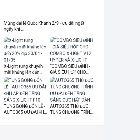
Mừng đại lễ Quốc Khánh 2/9 - ưu đãi ngất
ngây khi ...
X-Light tung khuyến
“COMBO SIÊU ĐỈNH -
mãi khủng lên đến
GIÁ SIÊU HỜI” CHO
20...
COM...
TƯNG BỪNG ĐÓN LỄ -
AUTO365 THỦ ĐỨC
AUTO365 ƯU ĐÃI KHI
TUNG CHƯƠNG TRÌNH
LẮ...
ƯU ĐÃI...