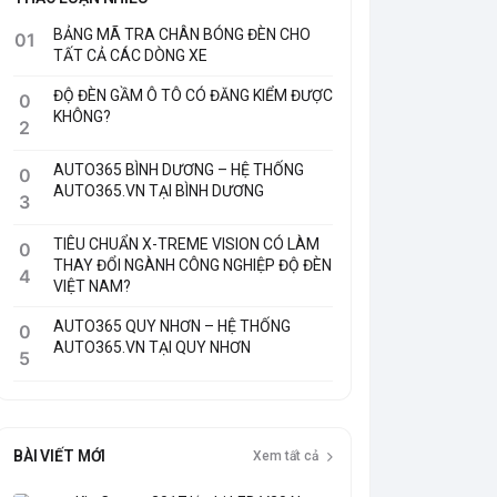
BẢNG MÃ TRA CHÂN BÓNG ĐÈN CHO
01
TẤT CẢ CÁC DÒNG XE
ĐỘ ĐÈN GẦM Ô TÔ CÓ ĐĂNG KIỂM ĐƯỢC
0
KHÔNG?
2
AUTO365 BÌNH DƯƠNG – HỆ THỐNG
0
AUTO365.VN TẠI BÌNH DƯƠNG
3
TIÊU CHUẨN X-TREME VISION CÓ LÀM
0
THAY ĐỔI NGÀNH CÔNG NGHIỆP ĐỘ ĐÈN
4
VIỆT NAM?
AUTO365 QUY NHƠN – HỆ THỐNG
0
AUTO365.VN TẠI QUY NHƠN
5
BÀI VIẾT MỚI
Xem tất cả