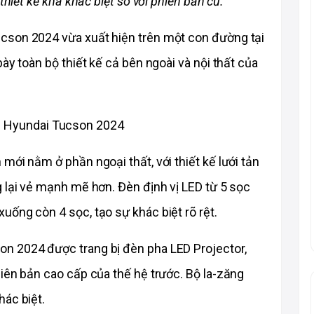
thiết kế khá khác biệt so với phiên bản cũ. 
cson 2024 vừa xuất hiện trên một con đường tại 
ày toàn bộ thiết kế cả bên ngoài và nội thất của 
ới nằm ở phần ngoại thất, với thiết kế lưới tản 
 lại vẻ mạnh mẽ hơn. Đèn định vị LED từ 5 sọc 
uống còn 4 sọc, tạo sự khác biệt rõ rệt.
n 2024 được trang bị đèn pha LED Projector, 
iên bản cao cấp của thế hệ trước. Bộ la-zăng 
hác biệt.