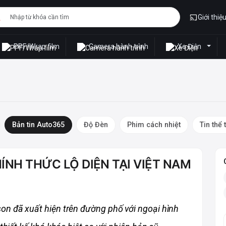
Giới thiệ
PPF/Wrap film
Camera hành trình
Xe Điện
Bản tin Auto365
Độ Đèn
Phim cách nhiệt
Tin thể 
NH THỨC LỘ DIỆN TẠI VIỆT NAM
n đã xuất hiện trên đường phố với ngoại hình 