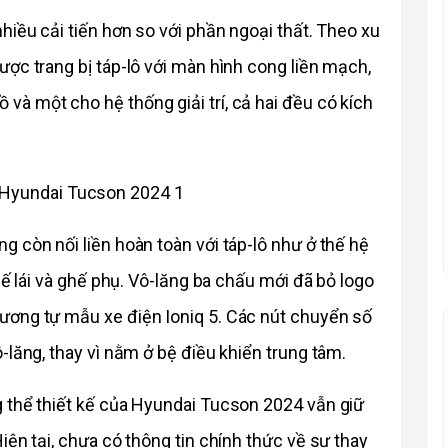
hiều cải tiến hơn so với phần ngoại thất. Theo xu 
ợc trang bị táp-lô với màn hình cong liền mạch, 
à một cho hệ thống giải trí, cả hai đều có kích 
 còn nối liền hoàn toàn với táp-lô như ở thế hệ 
hế lái và ghế phụ. Vô-lăng ba chấu mới đã bỏ logo 
ơng tự mẫu xe điện Ioniq 5. Các nút chuyển số 
-lăng, thay vì nằm ở bệ điều khiển trung tâm.
 thể thiết kế của Hyundai Tucson 2024 vẫn giữ 
ện tại, chưa có thông tin chính thức về sự thay 