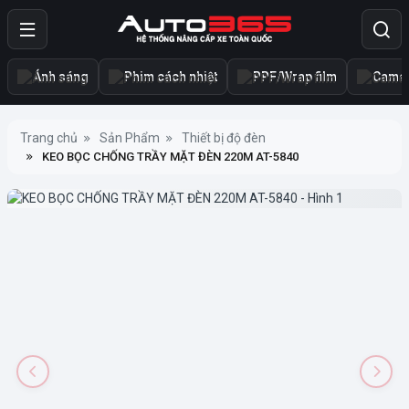
Ánh sáng
Phim cách nhiệt
PPF/Wrap film
Camer
Trang chủ
Sản Phẩm
Thiết bị độ đèn
KEO BỌC CHỐNG TRẦY MẶT ĐÈN 220M AT-5840