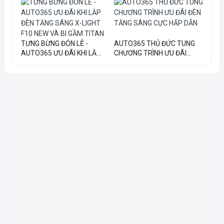
TƯNG BỪNG ĐÓN LỄ -
AUTO365 THỦ ĐỨC TUNG
AUTO365 ƯU ĐÃI KHI LẮ...
CHƯƠNG TRÌNH ƯU ĐÃI...