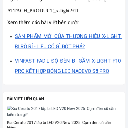
ATTACH_PRODUCT_x-light-911
Xem thêm các bài viết bên dưới: 
SẢN PHẨM MỚI CỦA THƯƠNG HIỆU X-LIGHT 
BỊ RÒ RỈ - LIỆU CÓ GÌ ĐỘT PHÁ?
VINFAST FADIL ĐỘ ĐÈN BI GẦM X-LIGHT F10 
PRO KẾT HỢP BÓNG LED NAOEVO S8 PRO
BÀI VIẾT LIÊN QUAN
Kia Cerato 2017 lắp bi LED V20 New 2025: Cụm đèn cũ cần