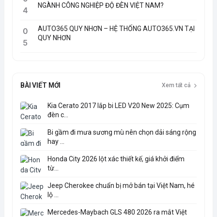
NGÀNH CÔNG NGHIỆP ĐỘ ĐÈN VIỆT NAM?
4
AUTO365 QUY NHƠN – HỆ THỐNG AUTO365.VN TẠI
0
QUY NHƠN
5
BÀI VIẾT MỚI
Xem tất cả
Kia Cerato 2017 lắp bi LED V20 New 2025: Cụm
đèn c...
Bi gầm đi mưa sương mù nên chọn dải sáng rộng
hay ...
Honda City 2026 lột xác thiết kế, giá khởi điểm
từ...
Jeep Cherokee chuẩn bị mở bán tại Việt Nam, hé
lộ ...
Mercedes-Maybach GLS 480 2026 ra mắt Việt