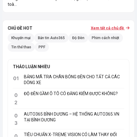
toà...
CHỦ ĐỀ HOT
Xem tất cả chủ đề
Khuyến mại
Bản tin Auto365
Độ Đèn
Phim cách nhiệt
Tin thể thao
PPF
THẢO LUẬN NHIỀU
BẢNG MÃ TRA CHÂN BÓNG ĐÈN CHO TẤT CẢ CÁC
01
DÒNG XE
ĐỘ ĐÈN GẦM Ô TÔ CÓ ĐĂNG KIỂM ĐƯỢC KHÔNG?
0
2
AUTO365 BÌNH DƯƠNG – HỆ THỐNG AUTO365.VN
0
TẠI BÌNH DƯƠNG
3
TIÊU CHUẨN X-TREME VISION CÓ LÀM THAY ĐỔI
0