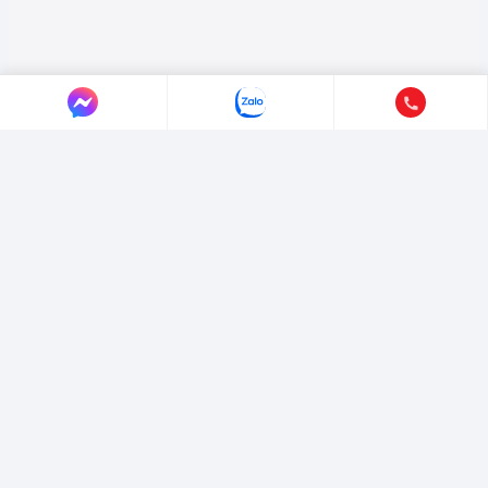
LIÊN HỆ AUTO365
Địa chỉ:
4/4/1/7 Đường Số 3, Phường Hiệp Bình, TP. Hồ Chí Minh.
Hotline:
0365365911
-
0365365365
Email:
marketing@365group.com.vn
Website:
auto365.vn