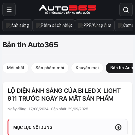
Ánh sáng
Phim cách nhiệt
PPF/Wrap film
Camer
Bản tin Auto365
Mới nhất
Sản phẩm mới
Khuyến mại
Bản tin Aut
LỘ DIỆN ÁNH SÁNG CỦA BI LED X-LIGHT
911 TRƯỚC NGÀY RA MẮT SẢN PHẨM
Ngày đăng: 17/08/2024 · Cập nhật: 29/09/2025
MỤC LỤC NỘI DUNG: